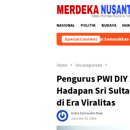
Skip
close
to
content
NASIONAL
POLITIK
BUDAYA
HU
ar Kalsel Instruksikan Kader Partai Semarakkan HUT ke-81 RI den
Special Content
Home
Uncategorized
Pengurus PWI DIY 
Hadapan Sri Sulta
di Era Viralitas
Indra Samsudin Noor
January 22, 2026