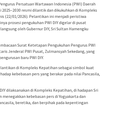
engurus Persatuan Wartawan Indonesia (PWI) Daerah
i 2025–2030 resmi dilantik dan dikukuhkan di Kompleks
s (22/01/2026). Pelantikan ini menjadi peristiwa
inya prosesi pengukuhan PWI DIY digelar di pusat
 langsung oleh Gubernur DIY, Sri Sultan Hamengku
 pembacaan Surat Ketetapan Pengukuhan Pengurus PWI
taris Jenderal PWI Pusat, Zulmansyah Sekedang, yang
pengurusan baru PWI DIY.
lantikan di Kompleks Kepatihan sebagai simbol kuat
adap kebebasan pers yang berakar pada nilai Pancasila,
DIY dilaksanakan di Kompleks Kepatihan, di hadapan Sri
en menegakkan kebebasan pers di Yogyakarta dan
ancasila, beretika, dan berpihak pada kepentingan