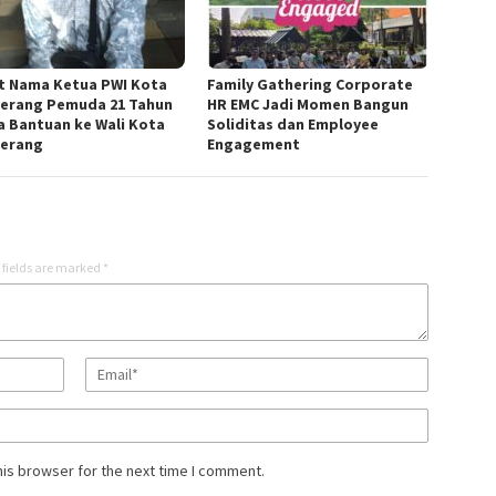
t Nama Ketua PWI Kota
Family Gathering Corporate
erang Pemuda 21 Tahun
HR EMC Jadi Momen Bangun
a Bantuan ke Wali Kota
Soliditas dan Employee
erang
Engagement
 fields are marked
*
his browser for the next time I comment.