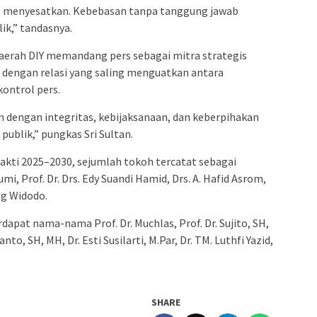
ko menyesatkan. Kebebasan tanpa tanggung jawab
ik,” tandasnya.
erah DIY memandang pers sebagai mitra strategis
dengan relasi yang saling menguatkan antara
ontrol pers.
 dengan integritas, kebijaksanaan, dan keberpihakan
ublik,” pungkas Sri Sultan.
kti 2025–2030, sejumlah tokoh tercatat sebagai
, Prof. Dr. Drs. Edy Suandi Hamid, Drs. A. Hafid Asrom,
ng Widodo.
dapat nama-nama Prof. Dr. Muchlas, Prof. Dr. Sujito, SH,
anto, SH, MH, Dr. Esti Susilarti, M.Par, Dr. TM. Luthfi Yazid,
SHARE