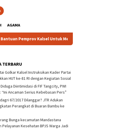
close
h
H
AGAMA
ov Kalsel Untuk Memperkuat Kelembagaan dan Peningkatan Demok
A TERBARU
tai Golkar Kalsel Instruksikan Kader Partai
kan HUT ke-81 RI dengan Kegiatan Sosial
 Diduga Diintimidasi di FIF Tangcity, PWI
: “Ini Ancaman Serius Kebebasan Pers”
agri 67/2017 Dilanggar? JTR Adukan
katan Perangkat di Buaran Bambu ke
arang Bunga kecamatan Mandastana
 Pelayanan Kesehatan BPJS Warga Jadi