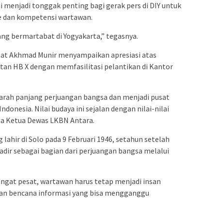
enjadi tonggak penting bagi gerak pers di DIY untuk
e dan kompetensi wartawan.
ng bermartabat di Yogyakarta,” tegasnya.
at Akhmad Munir menyampaikan apresiasi atas
tan HB X dengan memfasilitasi pelantikan di Kantor
ejarah panjang perjuangan bangsa dan menjadi pusat
donesia. Nilai budaya ini sejalan dengan nilai-nilai
ga Ketua Dewas LKBN Antara.
ahir di Solo pada 9 Februari 1946, setahun setelah
adir sebagai bagian dari perjuangan bangsa melalui
sangat pesat, wartawan harus tetap menjadi insan
an bencana informasi yang bisa mengganggu