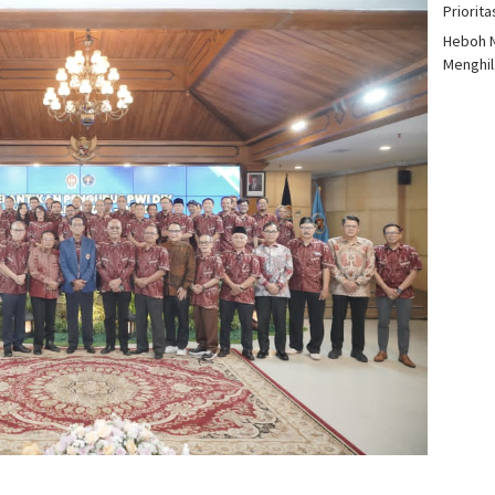
Priorit
Heboh N
Menghil