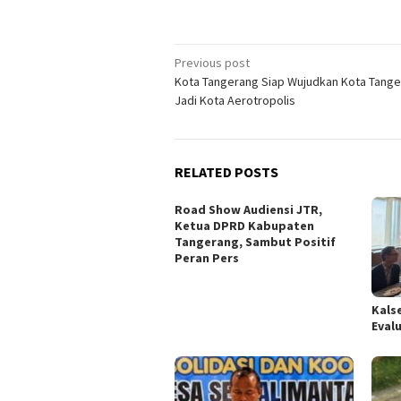
Post
Previous post
Kota Tangerang Siap Wujudkan Kota Tang
navigation
Jadi Kota Aerotropolis
RELATED POSTS
Road Show Audiensi JTR,
Ketua DPRD Kabupaten
Tangerang, Sambut Positif
Peran Pers
Kals
Eval