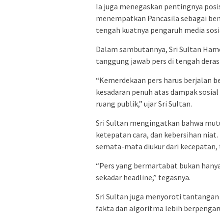
Ia juga menegaskan pentingnya posis
menempatkan Pancasila sebagai bent
tengah kuatnya pengaruh media sosia
Dalam sambutannya, Sri Sultan Ham
tanggung jawab pers di tengah derasn
“Kemerdekaan pers harus berjalan be
kesadaran penuh atas dampak sosial d
ruang publik,” ujar Sri Sultan.
Sri Sultan mengingatkan bahwa mutu
ketepatan cara, dan kebersihan niat
semata-mata diukur dari kecepatan, 
“Pers yang bermartabat bukan hanya h
sekadar headline,” tegasnya.
Sri Sultan juga menyoroti tantangan
fakta dan algoritma lebih berpengar