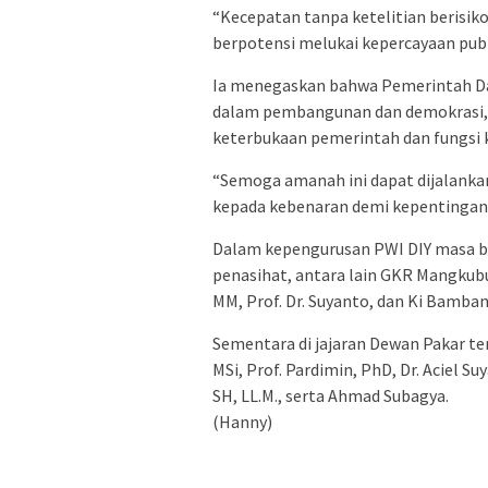
“Kecepatan tanpa ketelitian berisi
berpotensi melukai kepercayaan publ
Ia menegaskan bahwa Pemerintah Da
dalam pembangunan dan demokrasi, 
keterbukaan pemerintah dan fungsi k
“Semoga amanah ini dapat dijalankan
kepada kebenaran demi kepentingan p
Dalam kepengurusan PWI DIY masa ba
penasihat, antara lain GKR Mangkubumi
MM, Prof. Dr. Suyanto, dan Ki Bamba
Sementara di jajaran Dewan Pakar ter
MSi, Prof. Pardimin, PhD, Dr. Aciel Suy
SH, LL.M., serta Ahmad Subagya.
(Hanny)