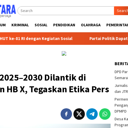
Searc
KUM
KRIMINAL
SOSIAL
PENDIDIKAN
OLAHRAGA
PEMERINTA
gan Kegiatan Sosial
Partai Politik Dapat Bantuan Pempr
BERIT
DPD Par
2025–2030 Dilantik di
Semarak
Jurnalis
n HB X, Tegaskan Etika Pers
dan JTR
Permend
Pengang
DPMPD
Desa K
Program