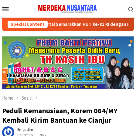
Skip
Mobile
to
Menu
content
uksikan Kader Partai Semarakkan HUT ke-81 RI dengan Kegiatan Sos
Special Content
Home
Sosial
Peduli Kemanusiaan, Korem 064/MY
Kembali Kirim Bantuan ke Cianjur
Emguslim
December 13, 2022