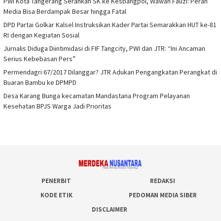
PWI Kota Tangerang Serahkan SK ke Kesbangpol, Wawan Fauzi: Peran
Media Bisa Berdampak Besar hingga Fatal
DPD Partai Golkar Kalsel Instruksikan Kader Partai Semarakkan HUT ke-81
RI dengan Kegiatan Sosial
Jurnalis Diduga Diintimidasi di FIF Tangcity, PWI dan JTR: “Ini Ancaman
Serius Kebebasan Pers”
Permendagri 67/2017 Dilanggar? JTR Adukan Pengangkatan Perangkat di
Buaran Bambu ke DPMPD
Desa Karang Bunga kecamatan Mandastana Program Pelayanan
Kesehatan BPJS Warga Jadi Prioritas
PENERBIT
REDAKSI
KODE ETIK
PEDOMAN MEDIA SIBER
DISCLAIMER