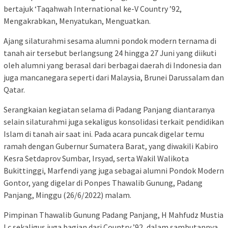
bertajuk ‘Taqahwah International ke-V Country ’92,
Mengakrabkan, Menyatukan, Menguatkan.
Ajang silaturahmi sesama alumni pondok modern ternama di
tanah air tersebut berlangsung 24 hingga 27 Juni yang diikuti
oleh alumni yang berasal dari berbagai daerah di Indonesia dan
juga mancanegara seperti dari Malaysia, Brunei Darussalam dan
Qatar.
Serangkaian kegiatan selama di Padang Panjang diantaranya
selain silaturahmi juga sekaligus konsolidasi terkait pendidikan
Islam di tanah air saat ini. Pada acara puncak digelar temu
ramah dengan Gubernur Sumatera Barat, yang diwakili Kabiro
Kesra Setdaprov Sumbar, Irsyad, serta Wakil Walikota
Bukittinggi, Marfendi yang juga sebagai alumni Pondok Modern
Gontor, yang digelar di Ponpes Thawalib Gunung, Padang
Panjang, Minggu (26/6/2022) malam.
Pimpinan Thawalib Gunung Padang Panjang, H Mahfudz Mustia
Lc sekaligus juga bagian dari Country ’92, dalam sambutannya