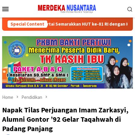
Skip
Mobile
to
Menu
content
ksikan Kader Partai Semarakkan HUT ke-81 RI dengan Kegiatan Sos
Special Content
Home
Pendidikan
Napak Tilas Perjuangan Imam Zarkasyi,
Alumni Gontor ’92 Gelar Taqahwah di
Padang Panjang