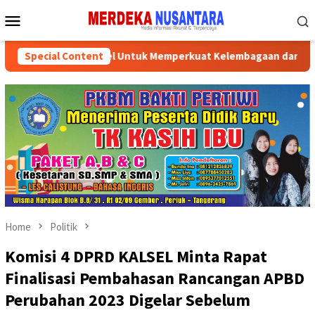
Skip
Mobile
to
Menu
content
uan Pemprov Kalsel Untuk Memperkuat Kelembagaan dan Peningka
Special Content
Home
Politik
Komisi 4 DPRD KALSEL Minta Rapat
Finalisasi Pembahasan Rancangan APBD
Perubahan 2023 Digelar Sebelum