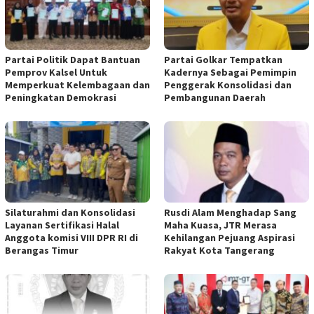
Partai Politik Dapat Bantuan
Partai Golkar Tempatkan
Pemprov Kalsel Untuk
Kadernya Sebagai Pemimpin
Memperkuat Kelembagaan dan
Penggerak Konsolidasi dan
Peningkatan Demokrasi
Pembangunan Daerah
Silaturahmi dan Konsolidasi
Rusdi Alam Menghadap Sang
Layanan Sertifikasi Halal
Maha Kuasa, JTR Merasa
Anggota komisi VIII DPR RI di
Kehilangan Pejuang Aspirasi
Berangas Timur
Rakyat Kota Tangerang