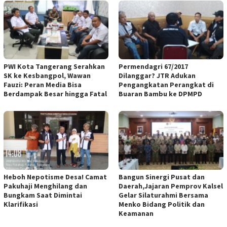
PWI Kota Tangerang Serahkan
Permendagri 67/2017
SK ke Kesbangpol, Wawan
Dilanggar? JTR Adukan
Fauzi: Peran Media Bisa
Pengangkatan Perangkat di
Berdampak Besar hingga Fatal
Buaran Bambu ke DPMPD
Heboh Nepotisme Desa! Camat
Bangun Sinergi Pusat dan
Pakuhaji Menghilang dan
Daerah,Jajaran Pemprov Kalsel
Bungkam Saat Dimintai
Gelar Silaturahmi Bersama
Klarifikasi
Menko Bidang Politik dan
Keamanan