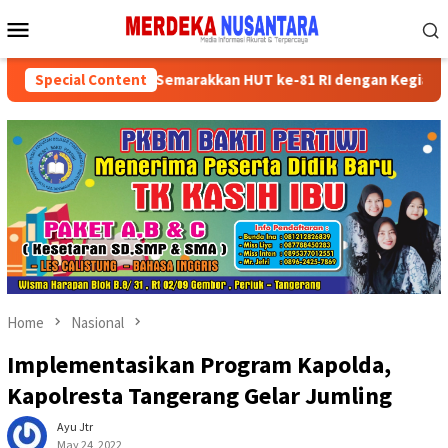
Skip
Mobile
to
Menu
content
sikan Kader Partai Semarakkan HUT ke-81 RI dengan Kegiatan Sosia
Special Content
Home
Nasional
Implementasikan Program Kapolda,
Kapolresta Tangerang Gelar Jumling
Ayu Jtr
May 24, 2022