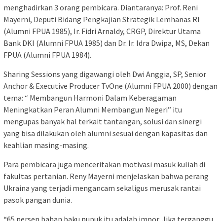
menghadirkan 3 orang pembicara. Diantaranya: Prof. Reni
Mayerni, Deputi Bidang Pengkajian Strategik Lemhanas RI
(Alumni FPUA 1985), Ir. Fidri Arnaldy, CRGP, Direktur Utama
Bank DKI (Alumni FPUA 1985) dan Dr. Ir. Idra Dwipa, MS, Dekan
FPUA (Alumni FPUA 1984).
Sharing Sessions yang digawangi oleh Dwi Anggia, SP, Senior
Anchor & Executive Producer TvOne (Alumni FPUA 2000) dengan
tema: “ Membangun Harmoni Dalam Keberagaman
Meningkatkan Peran Alumni Membangun Negeri” itu
mengupas banyak hal terkait tantangan, solusi dan sinergi
yang bisa dilakukan oleh alumni sesuai dengan kapasitas dan
keahlian masing-masing.
Para pembicara juga menceritakan motivasi masuk kuliah di
fakultas pertanian. Reny Mayerni menjelaskan bahwa perang
Ukraina yang terjadi mengancam sekaligus merusak rantai
pasok pangan dunia.
“65 persen bahan baku pupuk itu adalah impor. Jika terganggu