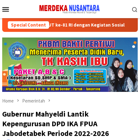
Skip
Mobile
to
Menu
content
 Semarakkan HUT ke-81 RI dengan Kegiatan Sosial
Special Content
Partai P
Home
Pemerintah
Gubernur Mahyeldi Lantik
Kepengurusan DPD IKA FPUA
Jabodetabek Periode 2022-2026