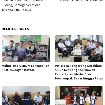
Selamat Ulang Tahun Jenderal
Aplikasi Simaster dan Gaokmas
Dudung, Semoga Sehat dan
Tercapai Cita-Citanya
RELATED POSTS
Mahasiswa UMBJM Laksanakan
PWI Kota Tangerang Serahkan
KKN Diwilayah Batola
SK ke Kesbangpol, Wawan
Fauzi: Peran Media Bisa
Berdampak Besar hingga Fatal