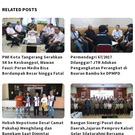
RELATED POSTS
PWI Kota Tangerang Serahkan
Permendagri 67/2017
SK ke Kesbangpol, Wawan
Dilanggar? JTR Adukan
Fauzi: Peran Media Bisa
Pengangkatan Perangkat di
Berdampak Besar hingga Fatal
Buaran Bambu ke DPMPD
Heboh Nepotisme Desa! Camat
Bangun Sinergi Pusat dan
Pakuhaji Menghilang dan
Daerah,Jajaran Pemprov Kalsel
Bungkam Saat Dimintai
Gelar Silaturahmi Bersama