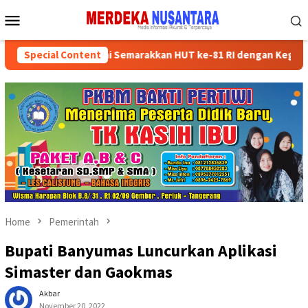
Skip
Mobile
to
Menu
content
ikan Kader Partai Semarakkan HUT ke-81 RI dengan Kegiatan Sosia
Special Content
Home
Pemerintah
Bupati Banyumas Luncurkan Aplikasi
Simaster dan Gaokmas
Akbar
November 20, 2022