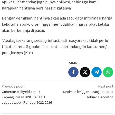
aplikasi, Kemendag juga punya aplikasi, sehingga kami
harapkan nantinya bersinergi,” katanya.
Dengan demikian, nantinya akan ada satu data informasi harga
kebutuhan pokok, sehingga memudahkan masyarakat ketika
akan berbelanja di pasar.
“Apalagi sekarang sedang inflasi, jadi masyarakat tidak perlu
takut, karena Sigoakmas ini untuk perlindungan konsumen,”
pungkasnya.(Kus)
SHARE
Post
Previous post
Next post
Gubernur Mahyeldi Lantik
Seniman lengger lanang Hipnotis
navigation
Kepengurusan DPD IKA FPUA
Ribuan Penonton
Jabodetabek Periode 2022-2026