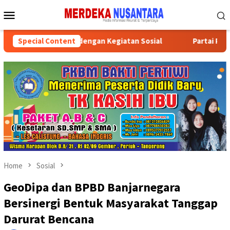
Skip
Mobile
to
Menu
content
 HUT ke-81 RI dengan Kegiatan Sosial
Special Content
Partai Politik Dap
Home
Sosial
GeoDipa dan BPBD Banjarnegara
Bersinergi Bentuk Masyarakat Tanggap
Darurat Bencana