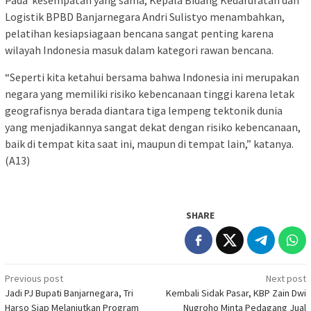
Pada kesempatan yang sama, Kepala Bidang Kedaruratan dan
Logistik BPBD Banjarnegara Andri Sulistyo menambahkan,
pelatihan kesiapsiagaan bencana sangat penting karena
wilayah Indonesia masuk dalam kategori rawan bencana.
“Seperti kita ketahui bersama bahwa Indonesia ini merupakan
negara yang memiliki risiko kebencanaan tinggi karena letak
geografisnya berada diantara tiga lempeng tektonik dunia
yang menjadikannya sangat dekat dengan risiko kebencanaan,
baik di tempat kita saat ini, maupun di tempat lain,” katanya.
(A13)
SHARE
Post
Previous post
Next post
Jadi PJ Bupati Banjarnegara, Tri
Kembali Sidak Pasar, KBP Zain Dwi
navigation
Harso Siap Melanjutkan Program
Nugroho Minta Pedagang Jual