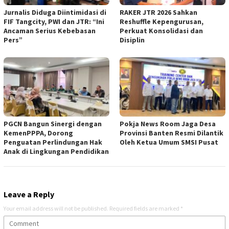
Jurnalis Diduga Diintimidasi di
RAKER JTR 2026 Sahkan
FIF Tangcity, PWI dan JTR: “Ini
Reshuffle Kepengurusan,
Ancaman Serius Kebebasan
Perkuat Konsolidasi dan
Pers”
Disiplin
PGCN Bangun Sinergi dengan
Pokja News Room Jaga Desa
KemenPPPA, Dorong
Provinsi Banten Resmi Dilantik
Penguatan Perlindungan Hak
Oleh Ketua Umum SMSI Pusat
Anak di Lingkungan Pendidikan
Leave a Reply
Your email address will not be published.
Required fields are marked
*