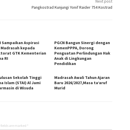
Next post
Pangkostrad Kunjungi Yonif Raider 754 Kostrad
 Sampaikan Aspirasi
PGCN Bangun Sinergi dengan
 Madrasah kepada
KemenPPPA, Dorong
ktorat GTK Kementerian
Penguatan Perlindungan Hak
a RI
Anak di Lingkungan
Pendidikan
Lulusan Sekolah Tinggi
Madrasah Awali Tahun Ajaran
a Islam (STAI) Al Jami
Baru 2026/2027,Masa ta’aruf
armasin di Wisuda
Murid
 fields are marked
*