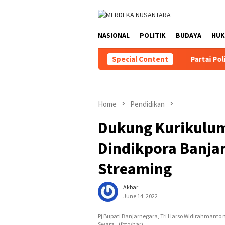
Skip
close
to
content
NASIONAL
POLITIK
BUDAYA
HU
Special Content
Partai Politik Da
Home
Pendidikan
Dukung Kurikulum
Dindikpora Banja
Streaming
Akbar
June 14, 2022
Pj Bupati Banjarnegara, Tri Harso Widirahmanto
Swara, .(foto/har)