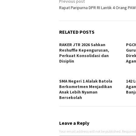
Post
Previous post
Rapat Paripurna DPR RI Lantik 4 Orang PAW
navigation
RELATED POSTS
RAKER JTR 2026 Sahkan
PGCN
Reshuffle Kepengurusan,
Guru
Perkuat Konsolidasi dan
Dire
Disiplin
Agam
SMA Negeri 1 Alalak Batola
142 
Berkometmen Menjadikan
Agam
Anak Lebih Nyaman
Banj
Bersekolah
Leave a Reply
Your email address will not be published.
Required