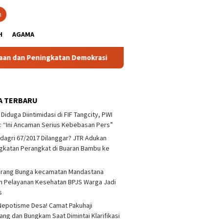
close
h
H
AGAMA
 Peningkatan Demokrasi
Partai Golkar Tempatkan Kadern
A TERBARU
 Diduga Diintimidasi di FIF Tangcity, PWI
: “Ini Ancaman Serius Kebebasan Pers”
agri 67/2017 Dilanggar? JTR Adukan
katan Perangkat di Buaran Bambu ke
arang Bunga kecamatan Mandastana
 Pelayanan Kesehatan BPJS Warga Jadi
as
epotisme Desa! Camat Pakuhaji
ang dan Bungkam Saat Dimintai Klarifikasi