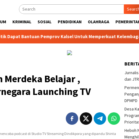
Searc
KUM
KRIMINAL
SOSIAL
PENDIDIKAN
OLAHRAGA
PEMERINTA
pat Bantuan Pemprov Kalsel Untuk Memperkuat Kelembagaan dan
BERIT
Jurnalis
 Merdeka Belajar ,
dan JTR
Permend
rnegara Launching TV
Pengang
DPMPD
Desa K
Program
Priorit
Heboh N
 mencoba podcast di Studio TV Streaming Dindikpora yang dipandu Shinta
Menghil