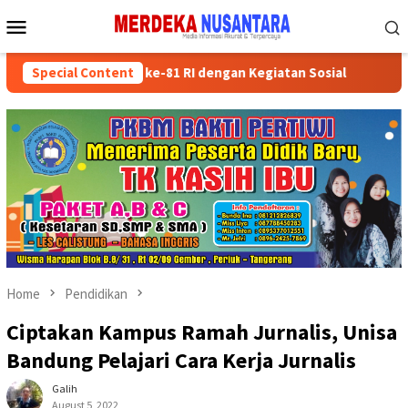
Skip
Mobile
to
Menu
content
emarakkan HUT ke-81 RI dengan Kegiatan Sosial
Special Content
Partai Po
Home
Pendidikan
Ciptakan Kampus Ramah Jurnalis, Unisa
Bandung Pelajari Cara Kerja Jurnalis
Galih
August 5, 2022