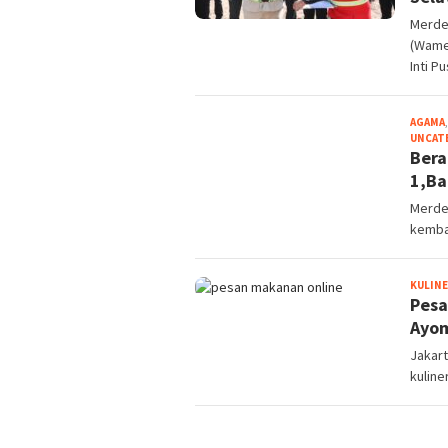
Merde
(Wame
Inti P
AGAMA
UNCAT
Bera
1,Ba
Merde
kembal
KULIN
Pesa
Ayo
Jakar
kulin