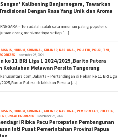
‘Sangan’ Kalibening Banjarnegara, Tawarkan
Tradisional Dengan Rasa Yang Unik dan Aroma
s
RNEGARA – Teh adalah salah satu minuman paling populer di
 jutaan orang menikmatinya setiap […]
,
BISNIS
,
HUKUM
,
KRIMINAL
,
KULINER
,
NASIONAL
,
POLITIK
,
POLRI
,
TNI
,
EGORIZED
Indra
November 23, 2024
n ke 11 BRI Liga 1 2024/2025,Barito Putera
Samsudin
Noor
n Kekalahan Melawan Persita Tangerang
anusantara.com,Jakarta – Pertandingan di Pekan ke 11 BRI Liga
/2025,Barito Putera di taklukan Persita […]
,
BISNIS
,
HUKUM
,
KRIMINAL
,
KULINER
,
NASIONAL
,
PEMERINTAH
,
POLITIK
,
TNI
,
UNCATEGORIZED
Indra
November 23, 2024
ndagri Ribka Pacu Percepatan Pembangunan
Samsudin
Noor
san Inti Pusat Pemerintahan Provinsi Papua
tan