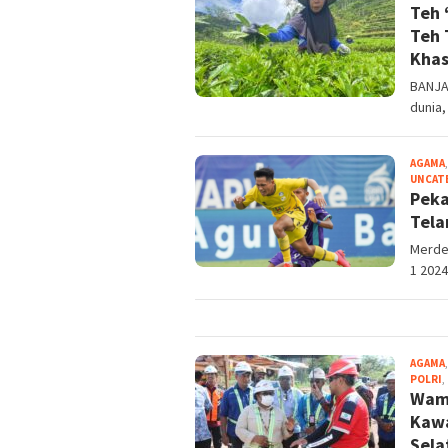
Teh 
Teh 
Kha
BANJA
dunia,
AGAMA
UNCAT
Peka
Tela
Merdek
1 2024
AGAMA
POLRI
,
Wame
Kawa
Sela