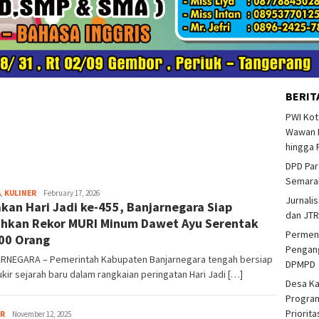
BERIT
PWI Kot
Wawan F
hingga 
DPD Par
Semarak
A
,
KULINER
akbar
February 17, 2026
Jurnalis
kan Hari Jadi ke-455, Banjarnegara Siap
dan JTR
hkan Rekor MURI Minum Dawet Ayu Serentak
Permend
00 Orang
Pengang
RNEGARA – Pemerintah Kabupaten Banjarnegara tengah bersiap
DPMPD
ir sejarah baru dalam rangkaian peringatan Hari Jadi […]
Desa K
Program
Priorit
ER
akbar
November 12, 2025