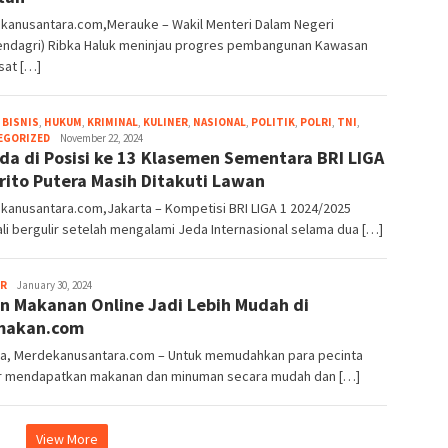
kanusantara.com,Merauke – Wakil Menteri Dalam Negeri
ndagri) Ribka Haluk meninjau progres pembangunan Kawasan
usat […]
,
BISNIS
,
HUKUM
,
KRIMINAL
,
KULINER
,
NASIONAL
,
POLITIK
,
POLRI
,
TNI
,
EGORIZED
Indra
November 22, 2024
da di Posisi ke 13 Klasemen Sementara BRI LIGA
Samsudin
Noor
rito Putera Masih Ditakuti Lawan
kanusantara.com,Jakarta – Kompetisi BRI LIGA 1 2024/2025
i bergulir setelah mengalami Jeda Internasional selama dua […]
ER
galih
January 30, 2024
n Makanan Online Jadi Lebih Mudah di
makan.com
ta, Merdekanusantara.com – Untuk memudahkan para pecinta
er mendapatkan makanan dan minuman secara mudah dan […]
View More