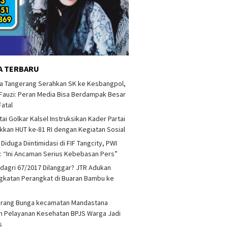
A TERBARU
a Tangerang Serahkan SK ke Kesbangpol,
auzi: Peran Media Bisa Berdampak Besar
Fatal
tai Golkar Kalsel Instruksikan Kader Partai
kan HUT ke-81 RI dengan Kegiatan Sosial
 Diduga Diintimidasi di FIF Tangcity, PWI
: “Ini Ancaman Serius Kebebasan Pers”
agri 67/2017 Dilanggar? JTR Adukan
katan Perangkat di Buaran Bambu ke
arang Bunga kecamatan Mandastana
 Pelayanan Kesehatan BPJS Warga Jadi
as