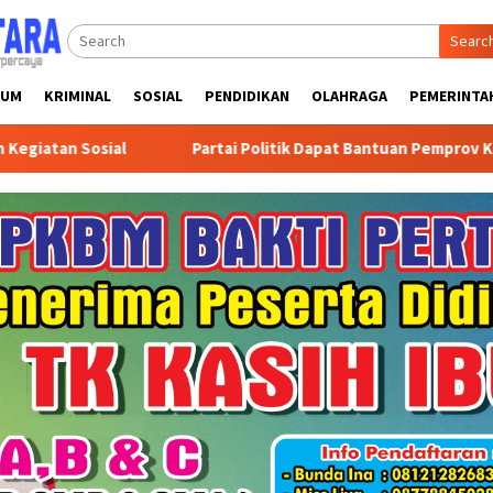
Searc
KUM
KRIMINAL
SOSIAL
PENDIDIKAN
OLAHRAGA
PEMERINTA
osial
Partai Politik Dapat Bantuan Pemprov Kalsel Unt