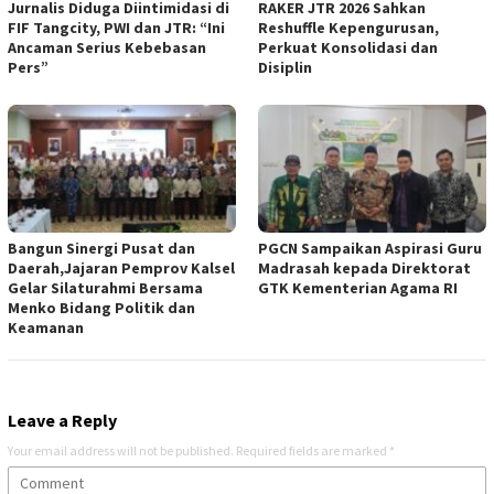
Jurnalis Diduga Diintimidasi di
RAKER JTR 2026 Sahkan
FIF Tangcity, PWI dan JTR: “Ini
Reshuffle Kepengurusan,
Ancaman Serius Kebebasan
Perkuat Konsolidasi dan
Pers”
Disiplin
Bangun Sinergi Pusat dan
PGCN Sampaikan Aspirasi Guru
Daerah,Jajaran Pemprov Kalsel
Madrasah kepada Direktorat
Gelar Silaturahmi Bersama
GTK Kementerian Agama RI
Menko Bidang Politik dan
Keamanan
Leave a Reply
Your email address will not be published.
Required fields are marked
*