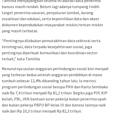
Tamliha menyayangkan selama ini akurasi data penerima
bansos masih rendah. Belum lagi adanya tumpang tindih
target penerima sasaran, penyaluran lambat, kurang
sosialisasi dan edukasi, serta kepemilikan data dan akses
dokumen kependudukan masyarakat miskin/rentan miskin
yang masih terbatas.
“Pentingnya dilakukan pemutakhiran data sektoral serta
terintegrasi, data terpadu kesejahteraan sosial, juga
pentingnya diperkuat komunikasi dan koordinasi sector
terkait,” kata Tamliha
Menurutnya usulan anggaran perlindungan sosial kini menjadi
yang terbesar kedua setelah anggaran pendidikan di mana
tumbuh sebesar 12,4% dibanding tahun lalu. Ia merinci
program perlindungan sosial berupa PKH dan Kartu Sembako
naik Rp 7,4 triliun menjadi Rp 81,2 triliun. Begitu juga PIP, KIP
kuliah, PBI, JKN bantuan iuran pekerja bukan penerima upah
dan bukan pekerja PBPU BP kelas III dan bansos lainnya naik
naik dari Rp 10,3 triliun menjadi Rp 82,3 triliun.