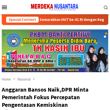
Skip
Mobile
to
Menu
content
kan Kader Partai Semarakkan HUT ke-81 RI dengan Kegiatan Sosial
Special Content
Home
Nasional
Anggaran Bansos Naik,DPR Minta
Pemerintah Fokus Percepatan
Pengentasan Kemiskinan