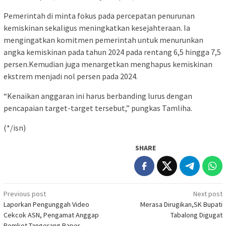
Pemerintah di minta fokus pada percepatan penurunan
kemiskinan sekaligus meningkatkan kesejahteraan. Ia
mengingatkan komitmen pemerintah untuk menurunkan
angka kemiskinan pada tahun 2024 pada rentang 6,5 hingga 7,5
persen.Kemudian juga menargetkan menghapus kemiskinan
ekstrem menjadi nol persen pada 2024.
“Kenaikan anggaran ini harus berbanding lurus dengan
pencapaian target-target tersebut,” pungkas Tamliha.
(*/isn)
SHARE
Post
Previous post
Next post
Laporkan Pengunggah Video
Merasa Dirugikan,SK Bupati
navigation
Cekcok ASN, Pengamat Anggap
Tabalong Digugat
Pemkot Tangerang Baper