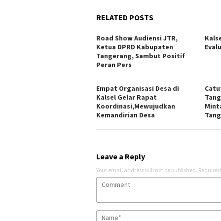
RELATED POSTS
Road Show Audiensi JTR,
Kals
Ketua DPRD Kabupaten
Eval
Tangerang, Sambut Positif
Peran Pers
Empat Organisasi Desa di
Catu
Kalsel Gelar Rapat
Tang
Koordinasi,Mewujudkan
Mint
Kemandirian Desa
Tang
Leave a Reply
Your email address will not be published.
Required