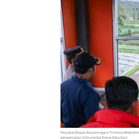
Penjabat Bupati Banjarnegara Tri Harso Widirahm
pengamatan GUnung Api Dieng.(foto/doc)