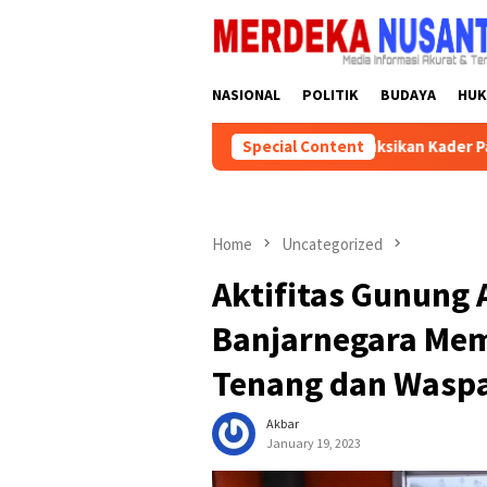
Skip
close
to
content
NASIONAL
POLITIK
BUDAYA
HU
DPD Partai Golkar Kalsel Instruksikan Kader Partai Semar
Special Content
Home
Uncategorized
Aktifitas Gunung A
Banjarnegara Mem
Tenang dan Wasp
Akbar
January 19, 2023