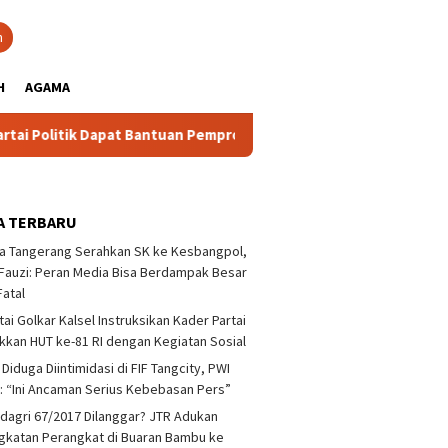
close
h
H
AGAMA
k Dapat Bantuan Pemprov Kalsel Untuk Memperkuat Kelembagaan 
A TERBARU
a Tangerang Serahkan SK ke Kesbangpol,
auzi: Peran Media Bisa Berdampak Besar
Fatal
tai Golkar Kalsel Instruksikan Kader Partai
kan HUT ke-81 RI dengan Kegiatan Sosial
 Diduga Diintimidasi di FIF Tangcity, PWI
: “Ini Ancaman Serius Kebebasan Pers”
agri 67/2017 Dilanggar? JTR Adukan
katan Perangkat di Buaran Bambu ke