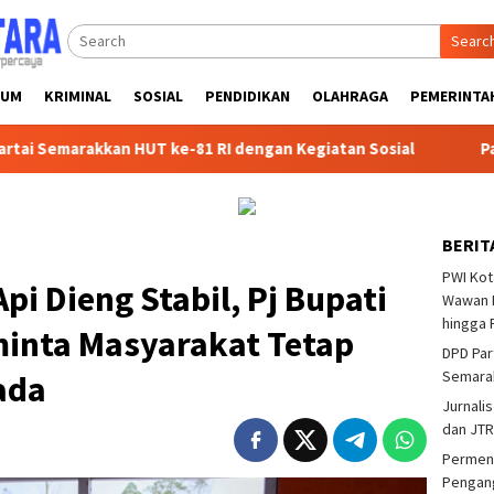
Searc
KUM
KRIMINAL
SOSIAL
PENDIDIKAN
OLAHRAGA
PEMERINTA
akkan HUT ke-81 RI dengan Kegiatan Sosial
Partai Politi
BERIT
PWI Kot
pi Dieng Stabil, Pj Bupati
Wawan F
hingga 
inta Masyarakat Tetap
DPD Par
Semarak
ada
Jurnalis
dan JTR
Permend
Pengang