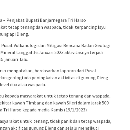
 – Penjabat Bupati Banjarnegara Tri Harso
t tetap tenang dan waspada, tidak terpancing Isyu
nung api Dieng.
 Pusat Vulkanologi dan Mitigasi Bencana Badan Geologi
ineral tanggal 16 Januari 2023 aktivitasnya terjadi
5 januari lalu.
arso mengatakan, berdasarkan laporan dari Pusat
dan geologi ada peningkatan aktivitas di gunung Dieng
level dua atau waspada.
bau kepada masyarakat untuk tetap tenang dan waspada,
sekitar kawah Timbang dan kawah Sileri dalam jarak 500
a Tri Harso kepada media Kamis (19/1/2023).
asyarakat untuk tenang, tidak panik dan tetap waspada,
dengan aktifitas gunung Dieng dan selalu mengikuti