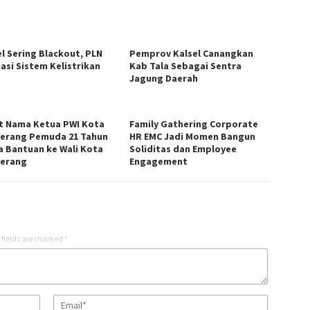
el Sering Blackout, PLN
Pemprov Kalsel Canangkan
uasi Sistem Kelistrikan
Kab Tala Sebagai Sentra
Jagung Daerah
t Nama Ketua PWI Kota
Family Gathering Corporate
erang Pemuda 21 Tahun
HR EMC Jadi Momen Bangun
a Bantuan ke Wali Kota
Soliditas dan Employee
erang
Engagement
 fields are marked
*