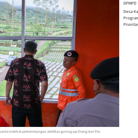
DPMPD
Desa K
Program
Priorit
anto melihat perkembangan aktifitas guning api Dieng dari Pos