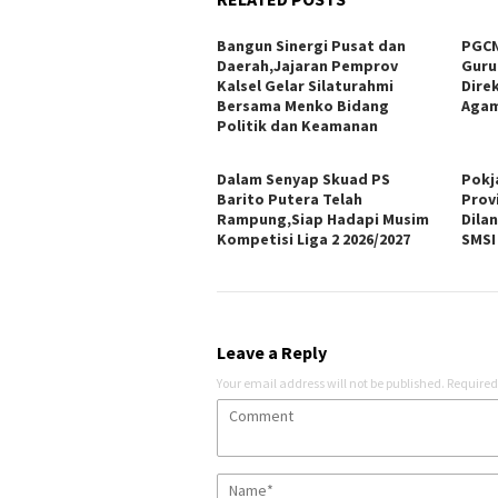
Bangun Sinergi Pusat dan
PGCN
Daerah,Jajaran Pemprov
Guru
Kalsel Gelar Silaturahmi
Dire
Bersama Menko Bidang
Agam
Politik dan Keamanan
Dalam Senyap Skuad PS
Pokj
Barito Putera Telah
Prov
Rampung,Siap Hadapi Musim
Dila
Kompetisi Liga 2 2026/2027
SMSI
Leave a Reply
Your email address will not be published.
Required