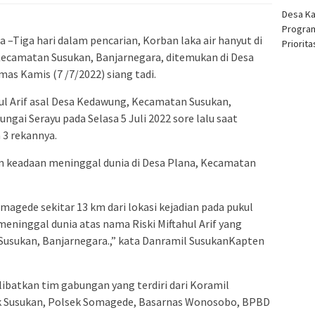
Desa K
Program
–Tiga hari dalam pencarian, Korban laka air hanyut di
Priorit
ecamatan Susukan, Banjarnegara, ditemukan di Desa
s Kamis (7 /7/2022) siang tadi.
hul Arif asal Desa Kedawung, Kecamatan Susukan,
ngai Serayu pada Selasa 5 Juli 2022 sore lalu saat
 3 rekannya.
am keadaan meninggal dunia di Desa Plana, Kecamatan
magede sekitar 13 km dari lokasi kejadian pada pukul
eninggal dunia atas nama Riski Miftahul Arif yang
usukan, Banjarnegara.,” kata Danramil SusukanKapten
ibatkan tim gabungan yang terdiri dari Koramil
k Susukan, Polsek Somagede, Basarnas Wonosobo, BPBD