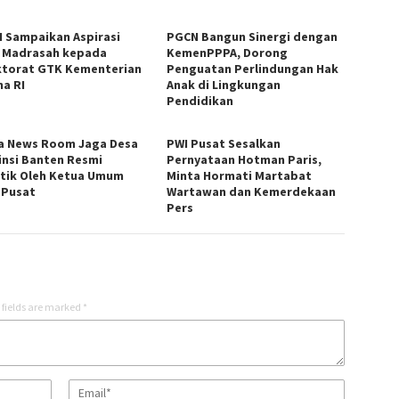
 Sampaikan Aspirasi
PGCN Bangun Sinergi dengan
 Madrasah kepada
KemenPPPA, Dorong
ktorat GTK Kementerian
Penguatan Perlindungan Hak
a RI
Anak di Lingkungan
Pendidikan
a News Room Jaga Desa
PWI Pusat Sesalkan
insi Banten Resmi
Pernyataan Hotman Paris,
ntik Oleh Ketua Umum
Minta Hormati Martabat
 Pusat
Wartawan dan Kemerdekaan
Pers
 fields are marked
*