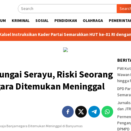
Searc
KUM
KRIMINAL
SOSIAL
PENDIDIKAN
OLAHRAGA
PEMERINTA
nstruksikan Kader Partai Semarakkan HUT ke-81 RI dengan Kegiatan
BERIT
PWI Kot
Sungai Serayu, Riski Seorang
Wawan F
hingga 
ara Ditemukan Meninggal
DPD Par
Semarak
Jurnalis
dan JTR
Permend
Pengang
 Remaja Banjarnegara Ditemukan Meninggal di Banyumas
DPMPD