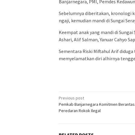
Banjarnegara, PMI, Pemdes Kedawung
Sebelumnya diberitakan, kronologi ke
ngaji, kemudian mandi di Sungai Ser
Keempat anak yang mandi di Sungai S
Ashari, Alif Salman, Yanuar Cahyo Sa
Sementara Riski Miftahul Arif diduga
memyelamatkan diri alhirnya tengge
Post
Previous post
Pemkab Banjarnegara Komitmen Berantas
navigation
Peredaran Rokok Ilegal
RELATED POSTS