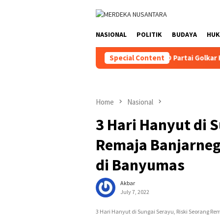
Skip
close
to
content
NASIONAL
POLITIK
BUDAYA
HU
Special Content
DPD Partai Golkar Kalsel I
Home
Nasional
3 Hari Hanyut di 
Remaja Banjarneg
di Banyumas
Akbar
July 7, 2022
3 Hari Hanyut di Sungai Serayu, Riski Seorang