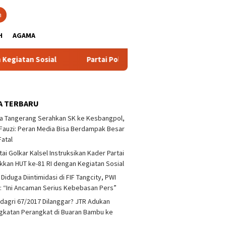
close
h
H
AGAMA
 Sosial
Partai Politik Dapat Bantuan Pemprov Kalsel U
A TERBARU
a Tangerang Serahkan SK ke Kesbangpol,
auzi: Peran Media Bisa Berdampak Besar
Fatal
tai Golkar Kalsel Instruksikan Kader Partai
kan HUT ke-81 RI dengan Kegiatan Sosial
 Diduga Diintimidasi di FIF Tangcity, PWI
: “Ini Ancaman Serius Kebebasan Pers”
agri 67/2017 Dilanggar? JTR Adukan
katan Perangkat di Buaran Bambu ke