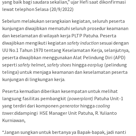
yang baik bagi saudara sekalian,” ujar Hefi saat dikonfirmasi
lewat telephon Selasa (20/9/2022)
Sebelum melakukan serangkaian kegiatan, seluruh peserta
kunjungan diwajibkan mematuhi seluruh prosedur keamanan
dan keselamatan di wilayah kerja PLTP Patuha. Peserta
diwajibkan mengikuti kegiatan
safety induction
sesuai dengan
UU No.1 Tahun 1970 tentang Keselamatan Kerja, selanjutnya,
peserta diwajibkan menggunakan Alat Pelindung Diri (APD)
seperti
safety
helmet
,
safety shoes
hingga
earplug
(pelindung
telinga) untuk menjaga keamanan dan keselamatan peserta
kunjungan di lingkungan kerja.
Peserta kemudian diberikan kesempatan untuk melihat
langsung fasilitas pembangkit
(powerplant)
Patuha Unit-1
yang terdiri dari komponen
generator
hingga
cooling
tower
.didampingi HSE Manager Unit Patuha, R. Yulianto
Kurniawan,
“Jangan sungkan untuk bertanya ya Bapak-bapak, jadi nanti