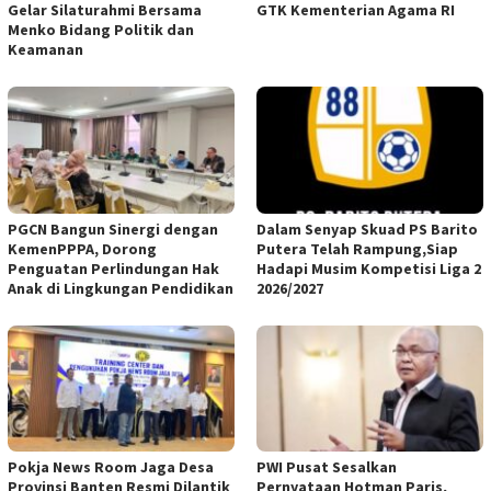
Gelar Silaturahmi Bersama
GTK Kementerian Agama RI
Menko Bidang Politik dan
Keamanan
PGCN Bangun Sinergi dengan
Dalam Senyap Skuad PS Barito
KemenPPPA, Dorong
Putera Telah Rampung,Siap
Penguatan Perlindungan Hak
Hadapi Musim Kompetisi Liga 2
Anak di Lingkungan Pendidikan
2026/2027
Pokja News Room Jaga Desa
PWI Pusat Sesalkan
Provinsi Banten Resmi Dilantik
Pernyataan Hotman Paris,