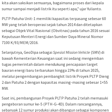
kita akan saksikan semuanya, bagaimana proses dari kepala
sumur sampai menjadi listrik itu seperti apa,” ujar Yulianto.
PLTP Patuha Unit-1 memiliki kapasitas terpasang sebesar 60
MW yang telah beroperasi sejak tahun 2014 dan ditetapkan
sebagai Objek Vital Nasional (Obvitnas) pada tahun 2016 sesuai
Keputusan Menteri Energi dan Sumber Daya Mineral Nomor
7100 K/93/MEM/2016.
Selanjutnya, GeoDipa sebagai
Spesial Mission Vehicle
(SMV) di
bawah Kementerian Keuangan saat ini sedang mengemban
tugas pemerintah dalam mendukung pencapaian target
bauran energi baru terbarukan hingga 23% di tahun 2025,
melalui pengembangan pembangkit listrik Proyek PLTP Dieng
2 dan Patuha 2 dengan kapasitas masing-masing sebesar 1×55
MW.
Saat ini, pembangunan Proyek PLTP Patuha 2 telah memasuki
pengeboran sumur ke-5 (PTH-G-4D). Dalam rancangannya,
sebanyak 12 sumur produksi akan dibangun sebagai komponen