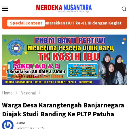
Skip
Mobile
to
Menu
content
n Kader Partai Semarakkan HUT ke-81 RI dengan Kegiatan Sosial
Special Content
Home
Nasional
Warga Desa Karangtengah Banjarnegara
Diajak Studi Banding Ke PLTP Patuha
Akbar
September 20, 2022