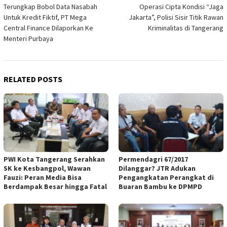
Terungkap Bobol Data Nasabah
Operasi Cipta Kondisi “Jaga
navigation
Untuk Kredit Fiktif, PT Mega
Jakarta”, Polisi Sisir Titik Rawan
Central Finance Dilaporkan Ke
Kriminalitas di Tangerang
Menteri Purbaya
RELATED POSTS
PWI Kota Tangerang Serahkan
Permendagri 67/2017
SK ke Kesbangpol, Wawan
Dilanggar? JTR Adukan
Fauzi: Peran Media Bisa
Pengangkatan Perangkat di
Berdampak Besar hingga Fatal
Buaran Bambu ke DPMPD