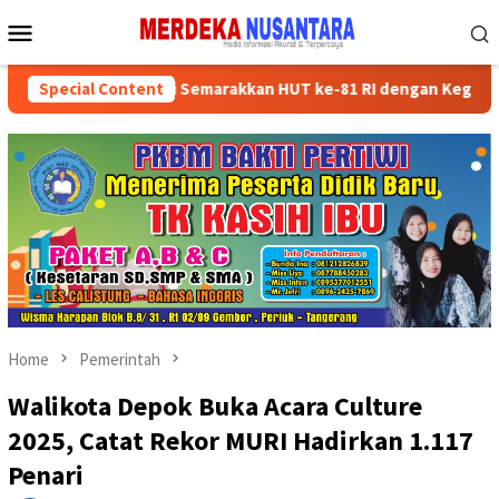
Skip
Mobile
to
Menu
content
kan Kader Partai Semarakkan HUT ke-81 RI dengan Kegiatan Sosial
Special Content
Home
Pemerintah
Walikota Depok Buka Acara Culture
2025, Catat Rekor MURI Hadirkan 1.117
Penari