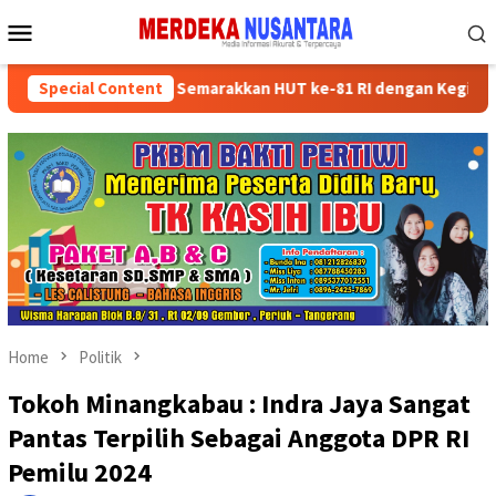
Skip
Mobile
to
Menu
content
ikan Kader Partai Semarakkan HUT ke-81 RI dengan Kegiatan Sosial
Special Content
Home
Politik
Tokoh Minangkabau : Indra Jaya Sangat
Pantas Terpilih Sebagai Anggota DPR RI
Pemilu 2024