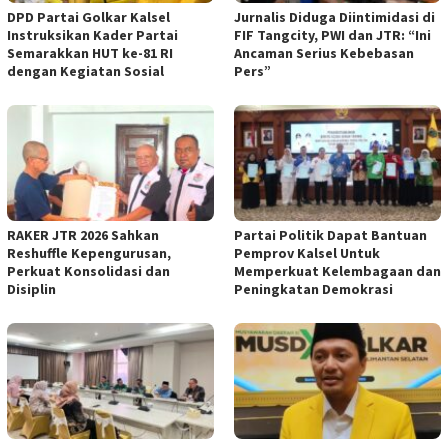
DPD Partai Golkar Kalsel
Jurnalis Diduga Diintimidasi di
Instruksikan Kader Partai
FIF Tangcity, PWI dan JTR: “Ini
Semarakkan HUT ke-81 RI
Ancaman Serius Kebebasan
dengan Kegiatan Sosial
Pers”
RAKER JTR 2026 Sahkan
Partai Politik Dapat Bantuan
Reshuffle Kepengurusan,
Pemprov Kalsel Untuk
Perkuat Konsolidasi dan
Memperkuat Kelembagaan dan
Disiplin
Peningkatan Demokrasi