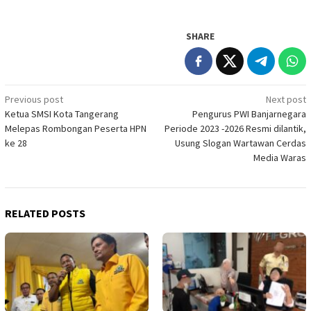
SHARE
Post
Previous post
Next post
Ketua SMSI Kota Tangerang
Pengurus PWI Banjarnegara
navigation
Melepas Rombongan Peserta HPN
Periode 2023 -2026 Resmi dilantik,
ke 28
Usung Slogan Wartawan Cerdas
Media Waras
RELATED POSTS