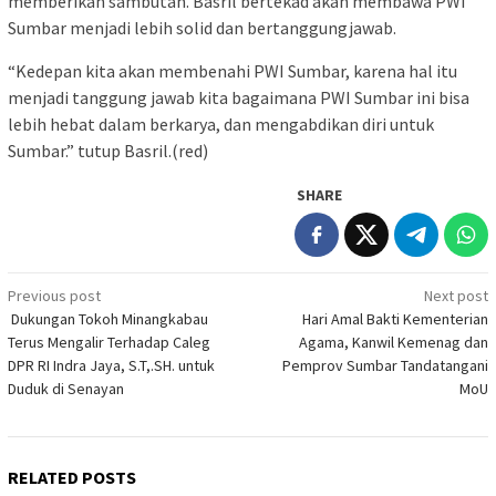
memberikan sambutan. Basril bertekad akan membawa PWI
Sumbar menjadi lebih solid dan bertanggungjawab.
“Kedepan kita akan membenahi PWI Sumbar, karena hal itu
menjadi tanggung jawab kita bagaimana PWI Sumbar ini bisa
lebih hebat dalam berkarya, dan mengabdikan diri untuk
Sumbar.” tutup Basril.(red)
SHARE
Post
Previous post
Next post
Dukungan Tokoh Minangkabau
Hari Amal Bakti Kementerian
navigation
Terus Mengalir Terhadap Caleg
Agama, Kanwil Kemenag dan
DPR RI Indra Jaya, S.T,.SH. untuk
Pemprov Sumbar Tandatangani
Duduk di Senayan
MoU
RELATED POSTS