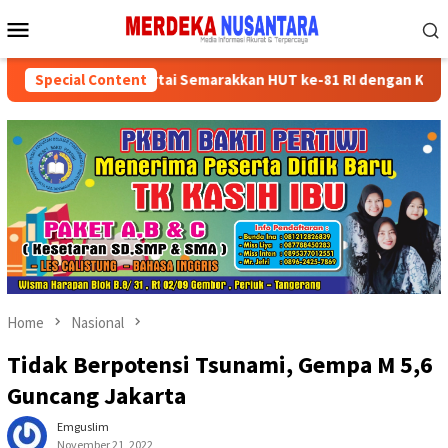
Skip
Mobile
to
Menu
content
ruksikan Kader Partai Semarakkan HUT ke-81 RI dengan Kegiatan So
Special Content
Home
Nasional
Tidak Berpotensi Tsunami, Gempa M 5,6
Guncang Jakarta
Emguslim
November 21, 2022