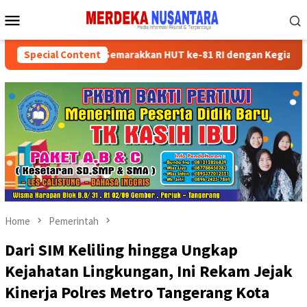
Skip
Mobile
to
Menu
content
n Kader Partai Semarakkan HUT ke-81 RI dengan Kegiatan Sosial
Special Content
Home
Pemerintah
Dari SIM Keliling hingga Ungkap
Kejahatan Lingkungan, Ini Rekam Jejak
Kinerja Polres Metro Tangerang Kota