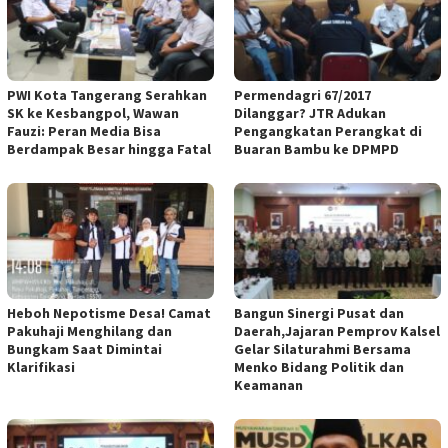
PWI Kota Tangerang Serahkan
Permendagri 67/2017
SK ke Kesbangpol, Wawan
Dilanggar? JTR Adukan
Fauzi: Peran Media Bisa
Pengangkatan Perangkat di
Berdampak Besar hingga Fatal
Buaran Bambu ke DPMPD
Heboh Nepotisme Desa! Camat
Bangun Sinergi Pusat dan
Pakuhaji Menghilang dan
Daerah,Jajaran Pemprov Kalsel
Bungkam Saat Dimintai
Gelar Silaturahmi Bersama
Klarifikasi
Menko Bidang Politik dan
Keamanan