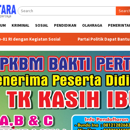
Searc
KUM
KRIMINAL
SOSIAL
PENDIDIKAN
OLAHRAGA
PEMERINTA
an Sosial
Partai Politik Dapat Bantuan Pemprov Kalsel