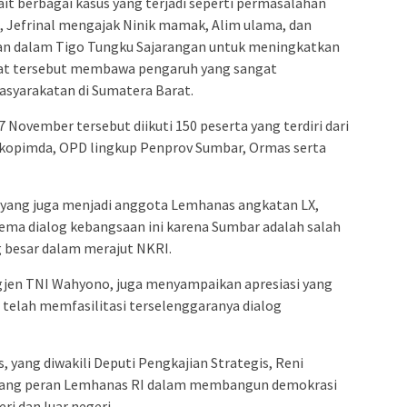
ait berbagai kasus yang terjadi seperti permasalahan
e, Jefrinal mengajak Ninik mamak, Alim ulama, dan
kan dalam Tigo Tungku Sajarangan untuk meningkatkan
at tersebut membawa pengaruh yang sangat
asyarakatan di Sumatera Barat.
November tersebut diikuti 150 peserta yang terdiri dari
kopimda, OPD lingkup Penprov Sumbar, Ormas serta
ang juga menjadi anggota Lemhanas angkatan LX,
tema dialog kebangsaan ini karena Sumbar adalah salah
g besar dalam merajut NKRI.
gjen TNI Wahyono, juga menyampaikan apresiasi yang
telah memfasilitasi terselenggaranya dialog
yang diwakili Deputi Pengkajian Strategis, Reni
tang peran Lemhanas RI dalam membangun demokrasi
ri dan luar negeri.