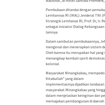
Nasional’, di Hotel Santika Premiere
Pembukaan ditandai dengan pemuku
Lemhannas RI (IKAL) Jenderal TNI (
Strategik Lemhanas RI, Prof. Dr, Ir.
sebagai inisiator Dialog Kebangsaan
lainnya.
Dalam sambutan pembukaannya, Jef
mengenal dan menerapkan sistem dem
Oleh karena itu merupakan hal yang w
menangkap kembali spirit demokrasi
kolonial.
Masyarakat Minangkabau, mempedoman
Kitabullah” yang dalam
implementasinya dijadikan landasan b
masyarakat Minangkabau yang hingga
dalam menjelaskan keinginan dan pe
memajukan pembangunan di daerah