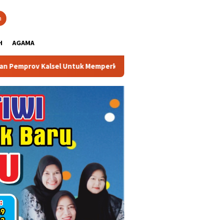
close
h
H
AGAMA
 Untuk Memperkuat Kelembagaan dan Peningkatan Demokrasi