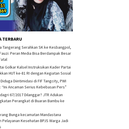
A TERBARU
a Tangerang Serahkan SK ke Kesbangpol,
auzi: Peran Media Bisa Berdampak Besar
Fatal
tai Golkar Kalsel Instruksikan Kader Partai
kan HUT ke-81 RI dengan Kegiatan Sosial
 Diduga Diintimidasi di FIF Tangcity, PWI
: “Ini Ancaman Serius Kebebasan Pers”
agri 67/2017 Dilanggar? JTR Adukan
katan Perangkat di Buaran Bambu ke
arang Bunga kecamatan Mandastana
 Pelayanan Kesehatan BPJS Warga Jadi
as