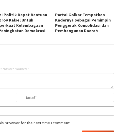
ai Politik Dapat Bantuan
Partai Golkar Tempatkan
rov Kalsel Untuk
Kadernya Sebagai Pemimpin
erkuat Kelembagaan
Penggerak Konsolidasi dan
Peningkatan Demokrasi
Pembangunan Daerah
 fields are marked
*
his browser for the next time I comment.