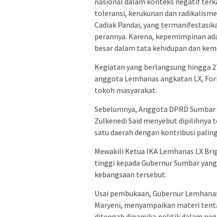
nasional dalam konteks negatif terk
toleransi, kerukunan dan radikalism
Cadiak Pandai, yang termanifestasi
perannya. Karena, kepemimpinan ad
besar dalam tata kehidupan dan kem
Kegiatan yang berlangsung hingga 27 
anggota Lemhanas angkatan LX, For
tokoh masyarakat.
Sebelumnya, Anggota DPRD Sumbar y
Zulkenedi Said menyebut dipilihnya 
satu daerah dengan kontribusi palin
Mewakili Ketua IKA Lemhanas LX Bri
tinggi kepada Gubernur Sumbar yang 
kebangsaan tersebut.
Usai pembukaan, Gubernur Lemhanas, 
Maryeni, menyampaikan materi ten
ditengah dinamika politik dalam nege