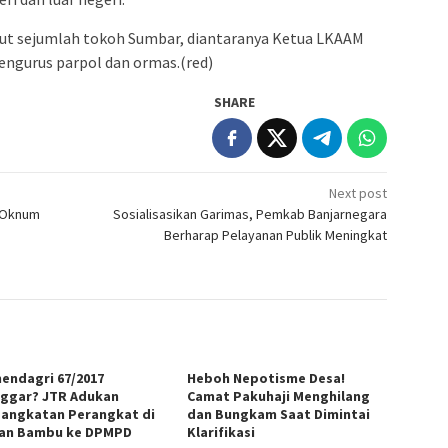
ut sejumlah tokoh Sumbar, diantaranya Ketua LKAAM
engurus parpol dan ormas.(red)
SHARE
Next post
a Oknum
Sosialisasikan Garimas, Pemkab Banjarnegara
Berharap Pelayanan Publik Meningkat
endagri 67/2017
Heboh Nepotisme Desa!
nggar? JTR Adukan
Camat Pakuhaji Menghilang
angkatan Perangkat di
dan Bungkam Saat Dimintai
an Bambu ke DPMPD
Klarifikasi