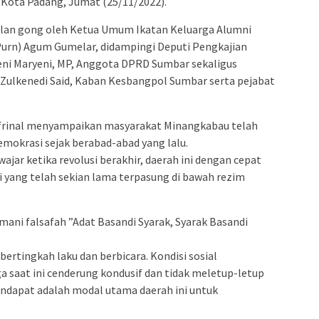
, Kota Padang, Jumat (25/11/2022).
lan gong oleh Ketua Umum Ikatan Keluarga Alumni
Purn) Agum Gumelar, didampingi Deputi Pengkajian
 Reni Maryeni, MP, Anggota DPRD Sumbar sekaligus
 Zulkenedi Said, Kaban Kesbangpol Sumbar serta pejabat
rinal menyampaikan masyarakat Minangkabau telah
okrasi sejak berabad-abad yang lalu.
ajar ketika revolusi berakhir, daerah ini dengan cepat
 yang telah sekian lama terpasung di bawah rezim
i falsafah ”Adat Basandi Syarak, Syarak Basandi
ertingkah laku dan berbicara. Kondisi sosial
 saat ini cenderung kondusif dan tidak meletup-letup
ndapat adalah modal utama daerah ini untuk