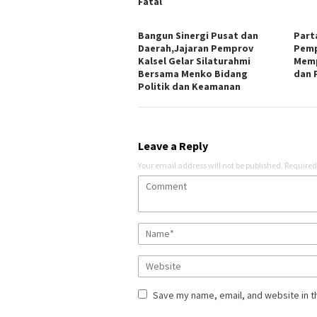
Fatal
Bangun Sinergi Pusat dan
Part
Daerah,Jajaran Pemprov
Pemp
Kalsel Gelar Silaturahmi
Memp
Bersama Menko Bidang
dan 
Politik dan Keamanan
Leave a Reply
Your email address will not be published.
Required
Save my name, email, and website in t