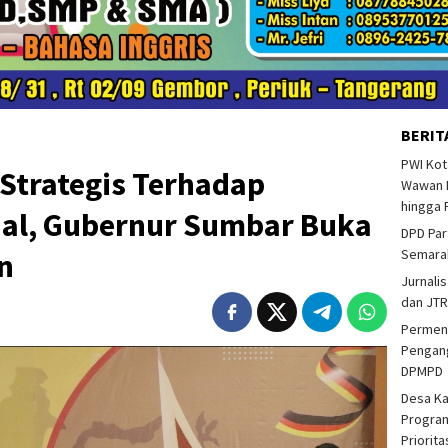
BERIT
PWI Kot
Strategis Terhadap
Wawan F
hingga 
al, Gubernur Sumbar Buka
DPD Par
Semarak
n
Jurnalis
dan JTR
Permend
Pengang
DPMPD
Desa K
Program
Priorit