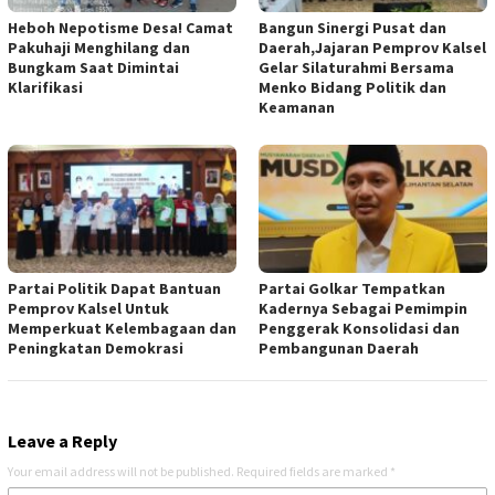
Heboh Nepotisme Desa! Camat
Bangun Sinergi Pusat dan
Pakuhaji Menghilang dan
Daerah,Jajaran Pemprov Kalsel
Bungkam Saat Dimintai
Gelar Silaturahmi Bersama
Klarifikasi
Menko Bidang Politik dan
Keamanan
Partai Politik Dapat Bantuan
Partai Golkar Tempatkan
Pemprov Kalsel Untuk
Kadernya Sebagai Pemimpin
Memperkuat Kelembagaan dan
Penggerak Konsolidasi dan
Peningkatan Demokrasi
Pembangunan Daerah
Leave a Reply
Your email address will not be published.
Required fields are marked
*