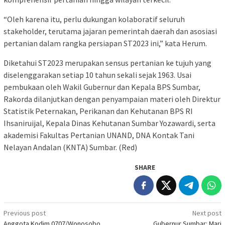
“Oleh karena itu, perlu dukungan kolaboratif seluruh
stakeholder, terutama jajaran pemerintah daerah dan asosiasi
pertanian dalam rangka persiapan ST2023 ini,” kata Herum.
Diketahui ST2023 merupakan sensus pertanian ke tujuh yang
diselenggarakan setiap 10 tahun sekali sejak 1963. Usai
pembukaan oleh Wakil Gubernur dan Kepala BPS Sumbar,
Rakorda dilanjutkan dengan penyampaian materi oleh Direktur
Statistik Peternakan, Perikanan dan Kehutanan BPS RI
Ihsaniruijal, Kepala Dinas Kehutanan Sumbar Yozawardi, serta
akademisi Fakultas Pertanian UNAND, DNA Kontak Tani
Nelayan Andalan (KNTA) Sumbar. (Red)
SHARE
Post
Previous post
Next post
Anggota Kodim 0707/Wonosobo
Gubernur Sumbar: Mari