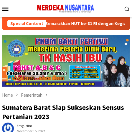
Skip
Mobile
to
Menu
content
n Kader Partai Semarakkan HUT ke-81 RI dengan Kegiatan Sosial
Special Content
Home
Pemerintah
Sumatera Barat Siap Sukseskan Sensus
Pertanian 2023
Emguslim
November 15, 2022