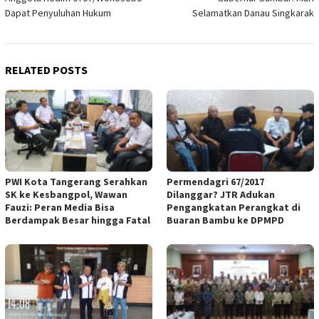
navigation
Dapat Penyuluhan Hukum
Selamatkan Danau Singkarak
RELATED POSTS
PWI Kota Tangerang Serahkan
Permendagri 67/2017
SK ke Kesbangpol, Wawan
Dilanggar? JTR Adukan
Fauzi: Peran Media Bisa
Pengangkatan Perangkat di
Berdampak Besar hingga Fatal
Buaran Bambu ke DPMPD