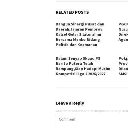
RELATED POSTS
Bangun Sinergi Pusat dan
PGCN
Daerah,Jajaran Pemprov
Guru
Kalsel Gelar Silaturahmi
Dire
Bersama Menko Bidang
Agam
Politik dan Keamanan
Dalam Senyap Skuad PS
Pokj
Barito Putera Telah
Prov
Rampung,Siap Hadapi Musim
Dila
Kompetisi Liga 2 2026/2027
SMSI
Leave a Reply
Your email address will not be published.
Required