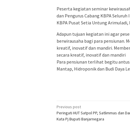
Peserta kegiatan seminar kewirausah
dan Pengurus Cabang KBPA Seluruh In
KBPA Pusat Setia Untung Arimuladi, 
Adapun tujuan kegiatan ini agar p
berwirausaha bagi para pensiunan.
kreatif, inovatif dan mandiri. Membe
secara kreatif, inovatif dan mandiri
Para pensiunan terlihat begitu antu
Mantap, Hidroponik dan Budi Daya Lel
Post
Previous post
Peringati HUT Satpol PP, Satlimmas dan Dam
navigation
Kata Pj Bupati Banjarnegara