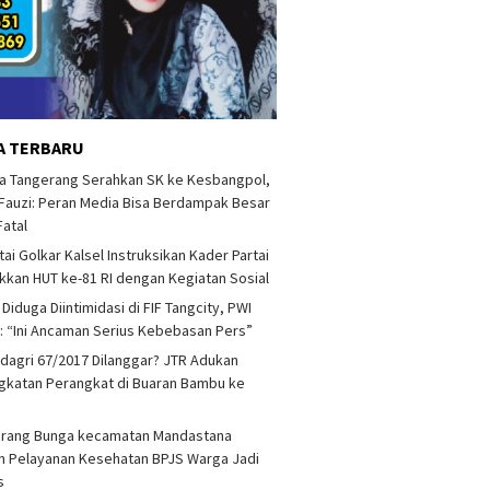
A TERBARU
a Tangerang Serahkan SK ke Kesbangpol,
auzi: Peran Media Bisa Berdampak Besar
Fatal
tai Golkar Kalsel Instruksikan Kader Partai
kan HUT ke-81 RI dengan Kegiatan Sosial
 Diduga Diintimidasi di FIF Tangcity, PWI
: “Ini Ancaman Serius Kebebasan Pers”
agri 67/2017 Dilanggar? JTR Adukan
katan Perangkat di Buaran Bambu ke
arang Bunga kecamatan Mandastana
 Pelayanan Kesehatan BPJS Warga Jadi
as