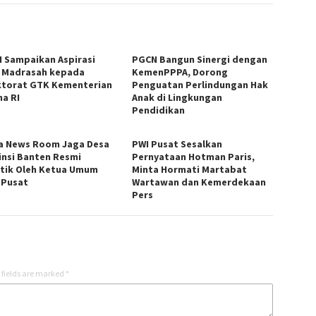
 Sampaikan Aspirasi
PGCN Bangun Sinergi dengan
 Madrasah kepada
KemenPPPA, Dorong
ktorat GTK Kementerian
Penguatan Perlindungan Hak
a RI
Anak di Lingkungan
Pendidikan
a News Room Jaga Desa
PWI Pusat Sesalkan
insi Banten Resmi
Pernyataan Hotman Paris,
ntik Oleh Ketua Umum
Minta Hormati Martabat
 Pusat
Wartawan dan Kemerdekaan
Pers
 fields are marked
*