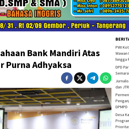
BERIT
PWI Kot
ahaan Bank Mandiri Atas
Wawan F
hingga 
ar Purna Adhyaksa
DPD Par
Semarak
Jurnalis
dan JTR
Permend
Pengang
DPMPD
Desa K
Program
Priorit