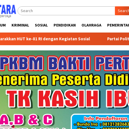
Searc
KUM
KRIMINAL
SOSIAL
PENDIDIKAN
OLAHRAGA
PEMERINTA
RI dengan Kegiatan Sosial
Partai Politik Dapat Bantuan