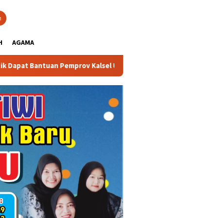
close
h
H
AGAMA
 Pemprov Kalsel Untuk Memperkuat Kelembagaan dan Peningkatan