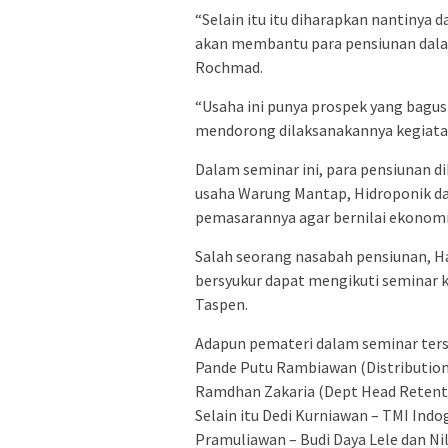
“Selain itu itu diharapkan nantinya 
akan membantu para pensiunan dalam
Rochmad.
“Usaha ini punya prospek yang bagus 
mendorong dilaksanakannya kegiatan 
Dalam seminar ini, para pensiunan d
usaha Warung Mantap, Hidroponik da
pemasarannya agar bernilai ekonomis
Salah seorang nasabah pensiunan, Ha
bersyukur dapat mengikuti seminar 
Taspen.
Adapun pemateri dalam seminar ters
Pande Putu Rambiawan (Distribution 
Ramdhan Zakaria (Dept Head Retenti
Selain itu Dedi Kurniawan – TMI Indo
Pramuliawan – Budi Daya Lele dan Nil