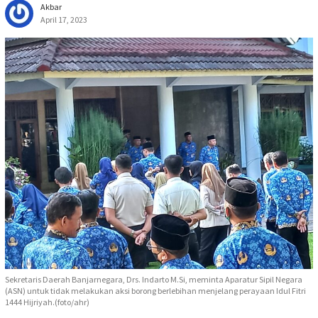
Akbar
April 17, 2023
Sekretaris Daerah Banjarnegara, Drs. Indarto M.Si, meminta Aparatur Sipil Negara
(ASN) untuk tidak melakukan aksi borong berlebihan menjelang perayaan Idul Fitri
1444 Hijriyah.(foto/ahr)