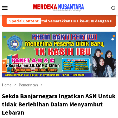
Skip
Mobile
to
Menu
content
ruksikan Kader Partai Semarakkan HUT ke-81 RI dengan Kegiatan S
Special Content
Home
Pemerintah
Sekda Banjarnegara Ingatkan ASN Untuk
tidak Berlebihan Dalam Menyambut
Lebaran