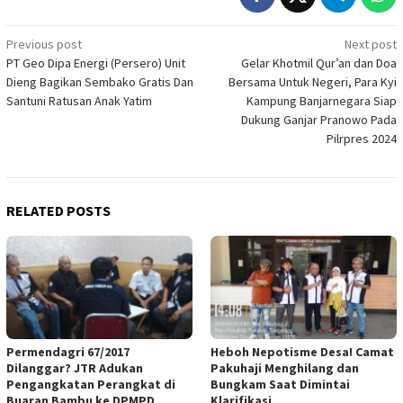
Post
Previous post
Next post
PT Geo Dipa Energi (Persero) Unit
Gelar Khotmil Qur’an dan Doa
navigation
Dieng Bagikan Sembako Gratis Dan
Bersama Untuk Negeri, Para Kyi
Santuni Ratusan Anak Yatim
Kampung Banjarnegara Siap
Dukung Ganjar Pranowo Pada
Pilrpres 2024
RELATED POSTS
Permendagri 67/2017
Heboh Nepotisme Desa! Camat
Dilanggar? JTR Adukan
Pakuhaji Menghilang dan
Pengangkatan Perangkat di
Bungkam Saat Dimintai
Buaran Bambu ke DPMPD
Klarifikasi