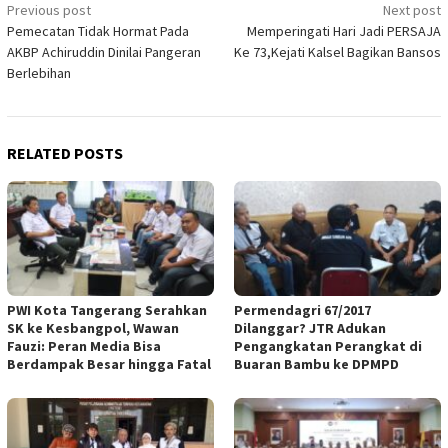
Post
Previous post
Next post
Pemecatan Tidak Hormat Pada
Memperingati Hari Jadi PERSAJA
navigation
AKBP Achiruddin Dinilai Pangeran
Ke 73,Kejati Kalsel Bagikan Bansos
Berlebihan
RELATED POSTS
PWI Kota Tangerang Serahkan
Permendagri 67/2017
SK ke Kesbangpol, Wawan
Dilanggar? JTR Adukan
Fauzi: Peran Media Bisa
Pengangkatan Perangkat di
Berdampak Besar hingga Fatal
Buaran Bambu ke DPMPD