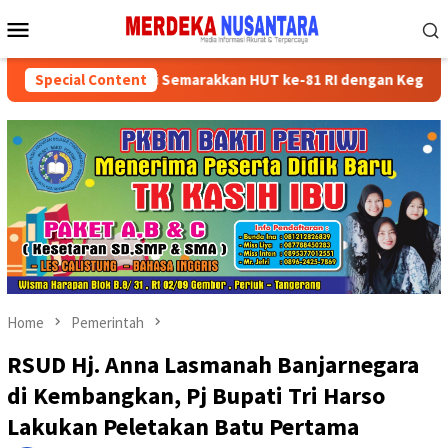
Skip
Mobile
to
Menu
content
kan Kader Partai Semarakkan HUT ke-81 RI dengan Kegiatan Sosial
Special Content
Home
Pemerintah
RSUD Hj. Anna Lasmanah Banjarnegara
di Kembangkan, Pj Bupati Tri Harso
Lakukan Peletakan Batu Pertama