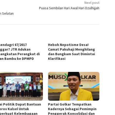
Next post
Puasa Sembilan Hari Awal Hari Dzulhijjah
n Selatan
endagri 67/2017
Heboh Nepotisme Desa!
nggar? JTR Adukan
Camat Pakuhaji Menghilang
angkatan Perangkat di
dan Bungkam Saat Dimintai
an Bambu ke DPMPD
Klarifikasi
ai Politik Dapat Bantuan
Partai Golkar Tempatkan
rov Kalsel Untuk
Kadernya Sebagai Pemimpin
erkuat Kelembagaan
Penggerak Konsolidasi dan