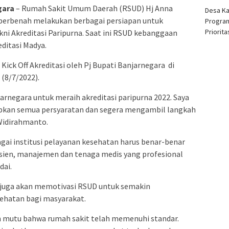
gara
– Rumah Sakit Umum Daerah (RSUD) Hj Anna
Desa K
erbenah melakukan berbagai persiapan untuk
Program
Priorit
kni Akreditasi Paripurna. Saat ini RSUD kebanggaan
ditasi Madya.
Kick Off Akreditasi oleh Pj Bupati Banjarnegara di
(8/7/2022).
negara untuk meraih akreditasi paripurna 2022. Saya
pkan semua persyaratan dan segera mengambil langkah
 Widirahmanto.
gai institusi pelayanan kesehatan harus benar-benar
sien, manajemen dan tenaga medis yang profesional
dai.
ni juga akan memotivasi RSUD untuk semakin
ehatan bagi masyarakat.
n mutu bahwa rumah sakit telah memenuhi standar.