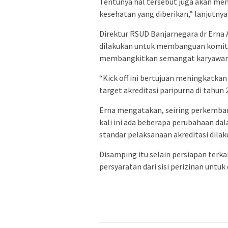
Tentunya hal tersebut juga akan me
kesehatan yang diberikan,” lanjutnya
Direktur RSUD Banjarnegara dr Erna A
dilakukan untuk membanguan komit
membangkitkan semangat karyawan da
“Kick off ini bertujuan meningkatk
target akreditasi paripurna di tahun 2
Erna mengatakan, seiring perkemban
kali ini ada beberapa perubahaan d
standar pelaksanaan akreditasi dilaku
Disamping itu selain persiapan terka
persyaratan dari sisi perizinan untuk