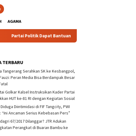
close
h
H
AGAMA
ai Politik Dapat Bantuan Pemprov Kalsel Untuk Memperkuat Kel
A TERBARU
a Tangerang Serahkan SK ke Kesbangpol,
auzi: Peran Media Bisa Berdampak Besar
Fatal
tai Golkar Kalsel Instruksikan Kader Partai
kan HUT ke-81 RI dengan Kegiatan Sosial
 Diduga Diintimidasi di FIF Tangcity, PWI
: “Ini Ancaman Serius Kebebasan Pers”
agri 67/2017 Dilanggar? JTR Adukan
katan Perangkat di Buaran Bambu ke