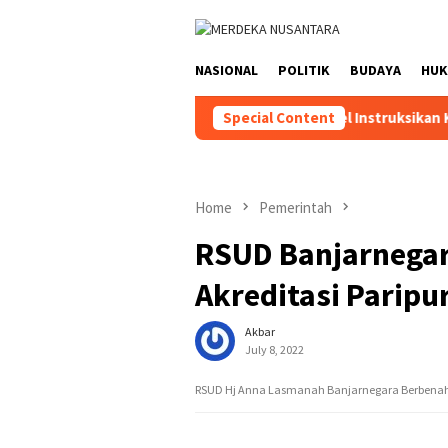
Skip
close
to
content
NASIONAL
POLITIK
BUDAYA
HU
DPD Partai Golkar Kalsel Instruksikan Kader Pa
Special Content
Home
Pemerintah
RSUD Banjarnega
Akreditasi Paripu
Akbar
July 8, 2022
RSUD Hj Anna Lasmanah Banjarnegara Berbenah M