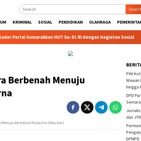
Searc
KUM
KRIMINAL
SOSIAL
PENDIDIKAN
OLAHRAGA
PEMERINTA
rtai Semarakkan HUT ke-81 RI dengan Kegiatan Sosial
Part
BERIT
PWI Kot
ra Berbenah Menuju
Wawan F
hingga 
rna
DPD Par
Semarak
Jurnalis
dan JTR
enuju Akreditasi Paripurna.(foto/doc)
Permend
Pengang
DPMPD