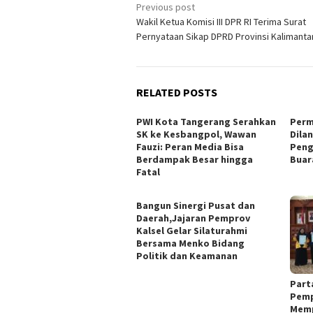
Post
Previous post
Wakil Ketua Komisi III DPR RI Terima Surat
navigation
Pernyataan Sikap DPRD Provinsi Kalimanta
RELATED POSTS
PWI Kota Tangerang Serahkan
Perm
SK ke Kesbangpol, Wawan
Dila
Fauzi: Peran Media Bisa
Peng
Berdampak Besar hingga
Buar
Fatal
Bangun Sinergi Pusat dan
Daerah,Jajaran Pemprov
Kalsel Gelar Silaturahmi
Bersama Menko Bidang
Politik dan Keamanan
Part
Pemp
Memp