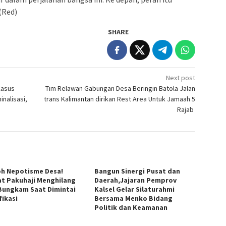
(Red)
SHARE
Next post
Kasus
Tim Relawan Gabungan Desa Beringin Batola Jalan
nalisasi,
trans Kalimantan dirikan Rest Area Untuk Jamaah 5
Rajab
h Nepotisme Desa!
Bangun Sinergi Pusat dan
t Pakuhaji Menghilang
Daerah,Jajaran Pemprov
Bungkam Saat Dimintai
Kalsel Gelar Silaturahmi
fikasi
Bersama Menko Bidang
Politik dan Keamanan