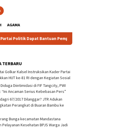
close
h
H
AGAMA
k Dapat Bantuan Pemprov Kalsel Untuk Memperkuat Kelembagaan 
A TERBARU
tai Golkar Kalsel Instruksikan Kader Partai
kan HUT ke-81 RI dengan Kegiatan Sosial
 Diduga Diintimidasi di FIF Tangcity, PWI
: “Ini Ancaman Serius Kebebasan Pers”
agri 67/2017 Dilanggar? JTR Adukan
katan Perangkat di Buaran Bambu ke
arang Bunga kecamatan Mandastana
 Pelayanan Kesehatan BPJS Warga Jadi