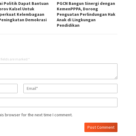
ai Politik Dapat Bantuan
PGCN Bangun Sinergi dengan
rov Kalsel Untuk
KemenPPPA, Dorong
erkuat Kelembagaan
Penguatan Perlindungan Hak
Peningkatan Demokrasi
Anak di Lingkungan
Pendidikan
 fields are marked
*
his browser for the next time I comment.