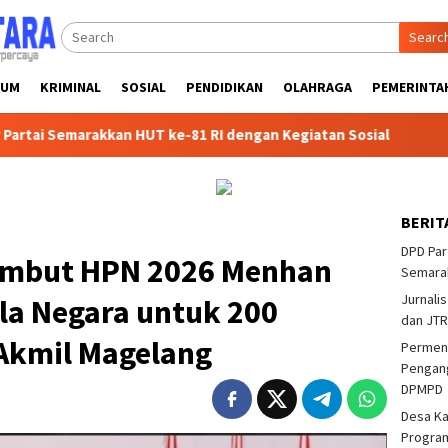
Searc
KUM
KRIMINAL
SOSIAL
PENDIDIKAN
OLAHRAGA
PEMERINTA
akkan HUT ke-81 RI dengan Kegiatan Sosial
Partai Politi
BERIT
DPD Par
Sambut HPN 2026 Menhan
Semarak
Jurnalis
la Negara untuk 200
dan JTR
Akmil Magelang
Permend
Pengang
DPMPD
Desa K
Program