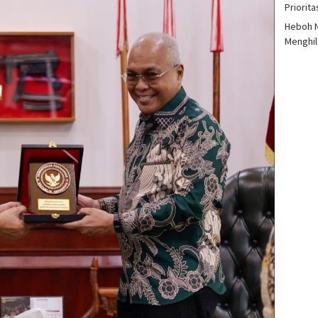
Priorit
Heboh N
Menghil