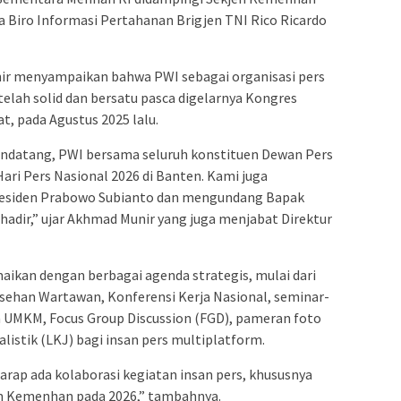
a Biro Informasi Pertahanan Brigjen TNI Rico Ricardo
r menyampaikan bahwa PWI sebagai organisasi pers
 telah solid dan bersatu pasca digelarnya Kongres
t, pada Agustus 2025 lalu.
mendatang, PWI bersama seluruh konstituen Dewan Pers
ri Pers Nasional 2026 di Banten. Kami juga
esiden Prabowo Subianto dan mengundang Bapak
adir,” ujar Akhmad Munir yang juga menjabat Direktur
aikan dengan berbagai agenda strategis, mulai dari
sehan Wartawan, Konferensi Kerja Nasional, seminar-
 UMKM, Focus Group Discussion (FGD), pameran foto
alistik (LKJ) bagi insan pers multiplatform.
rap ada kolaborasi kegiatan insan pers, khususnya
 Kemenhan pada 2026,” tambahnya.