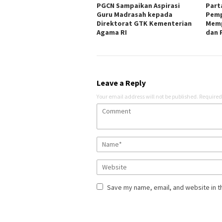
PGCN Sampaikan Aspirasi
Part
Guru Madrasah kepada
Pemp
Direktorat GTK Kementerian
Memp
Agama RI
dan 
Leave a Reply
Your email address will not be published.
Required
Save my name, email, and website in t