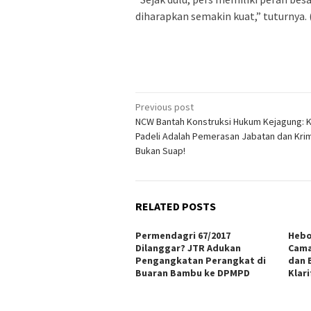
diharapkan semakin kuat,” tuturnya. 
Post
Previous post
NCW Bantah Konstruksi Hukum Kejagung: 
navigation
Padeli Adalah Pemerasan Jabatan dan Krimi
Bukan Suap!
RELATED POSTS
Permendagri 67/2017
Hebo
Dilanggar? JTR Adukan
Cama
Pengangkatan Perangkat di
dan 
Buaran Bambu ke DPMPD
Klari