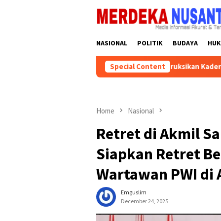
Skip
close
to
content
NASIONAL
POLITIK
BUDAYA
HU
DPD Partai Golkar Kalsel Instruksikan Kader Partai Semar
Special Content
Home
Nasional
Retret di Akmil 
Siapkan Retret Be
Wartawan PWI di 
Emguslim
December 24, 2025