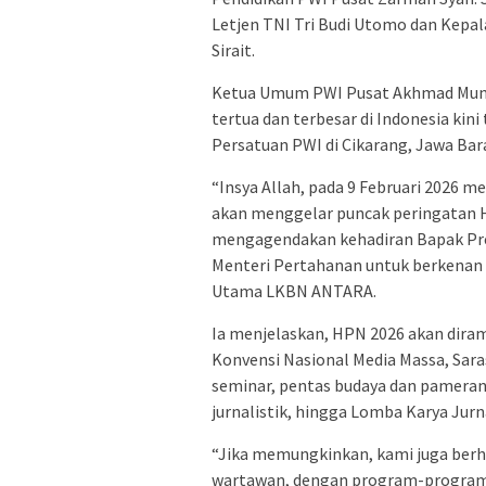
Letjen TNI Tri Budi Utomo dan Kepal
Sirait.
Ketua Umum PWI Pusat Akhmad Muni
tertua dan terbesar di Indonesia kini
Persatuan PWI di Cikarang, Jawa Bara
“Insya Allah, pada 9 Februari 2026 
akan menggelar puncak peringatan Ha
mengagendakan kehadiran Bapak Pr
Menteri Pertahanan untuk berkenan h
Utama LKBN ANTARA.
Ia menjelaskan, HPN 2026 akan diram
Konvensi Nasional Media Massa, Sara
seminar, pentas budaya dan pameran
jurnalistik, hingga Lomba Karya Jurn
“Jika memungkinkan, kami juga berha
wartawan, dengan program-program