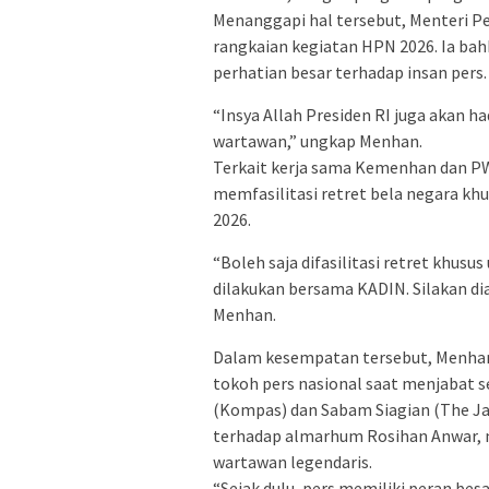
Menanggapi hal tersebut, Menteri P
rangkaian kegiatan HPN 2026. Ia ba
perhatian besar terhadap insan pers.
“Insya Allah Presiden RI juga akan h
wartawan,” ungkap Menhan.
Terkait kerja sama Kemenhan dan P
memfasilitasi retret bela negara kh
2026.
“Boleh saja difasilitasi retret khusu
dilakukan bersama KADIN. Silakan di
Menhan.
Dalam kesempatan tersebut, Menha
tokoh pers nasional saat menjabat
(Kompas) dan Sabam Siagian (The J
terhadap almarhum Rosihan Anwar, 
wartawan legendaris.
“Sejak dulu, pers memiliki peran besa