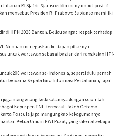
ertahanan RI Sjafrie Sjamsoeddin menyambut positif
hkan menyebut Presiden RI Prabowo Subianto memiliki
adir di HPN 2026 Banten. Beliau sangat respek terhadap
WI, Menhan menegaskan kesiapan pihaknya
usus untuk wartawan sebagai bagian dari rangkaian HPN
s untuk 200 wartawan se-Indonesia, seperti dulu pernah
atur bersama Kepala Biro Informasi Pertahanan,” ujar
n juga mengenang kedekatannya dengan sejumlah
 sebagai Kapuspen TNI, termasuk Jakob Oetama
akarta Post). Ia juga mengungkap kekagumannya
mantan Ketua Umum PWI Pusat, yang dikenal sebagai
r dalam perjalanan bangsa ini. Ke depan, peran itu