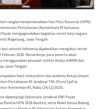
alam rangka menyemarakkan Hari Pers Nasional (HPN)
Kementerian Pertahanan (Kemenhan) RI bersama
 Pusat mengagendakan kegiatan retret bela negara
kmil) Magelang, Jawa Tengah.
ari seluruh Indonesia dijadwalkan mengikuti retret
l Februari 2026. Menariknya, para peserta akan
a menggunakan pesawat militer Airbus A400M dari
ju Jawa Tengah.
merupakan hasil silaturahmi dan audiensi Ketua Umum
eri Pertahanan RI Jenderal TNI (Purn) Sjafrie
antor Kemenhan RI, Rabu (24/12/2025).
ir didampingi Sekretaris Jenderal PWI Pusat
a Panitia HPN 2026 Banten, serta Wakil Ketua Bidang
 Sementara Menhan RI didampingi Sekjen Kemenhan