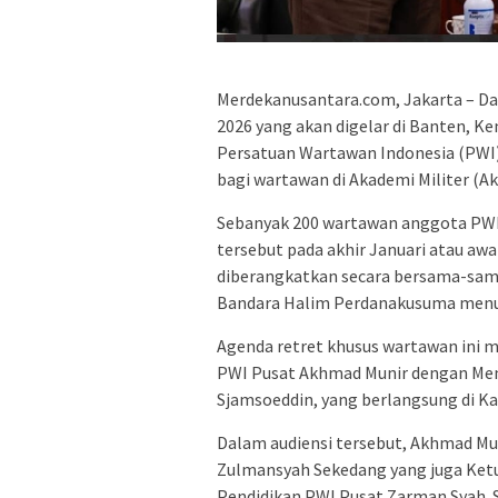
Merdekanusantara.com, Jakarta – D
2026 yang akan digelar di Banten, 
Persatuan Wartawan Indonesia (PWI)
bagi wartawan di Akademi Militer (A
Sebanyak 200 wartawan anggota PWI d
tersebut pada akhir Januari atau awa
diberangkatkan secara bersama-sam
Bandara Halim Perdanakusuma menu
Agenda retret khusus wartawan ini 
PWI Pusat Akhmad Munir dengan Ment
Sjamsoeddin, yang berlangsung di K
Dalam audiensi tersebut, Akhmad Mun
Zulmansyah Sekedang yang juga Ketu
Pendidikan PWI Pusat Zarman Syah.