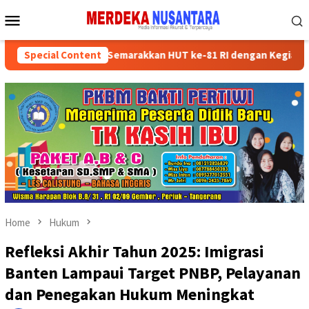
Skip
Mobile
to
Menu
content
n Kader Partai Semarakkan HUT ke-81 RI dengan Kegiatan Sosial
Special Content
Home
Hukum
Refleksi Akhir Tahun 2025: Imigrasi
Banten Lampaui Target PNBP, Pelayanan
dan Penegakan Hukum Meningkat