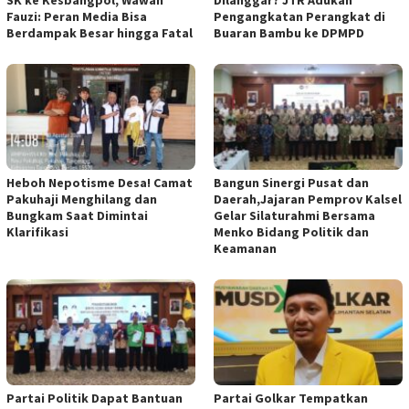
SK ke Kesbangpol, Wawan
Dilanggar? JTR Adukan
Fauzi: Peran Media Bisa
Pengangkatan Perangkat di
Berdampak Besar hingga Fatal
Buaran Bambu ke DPMPD
Heboh Nepotisme Desa! Camat
Bangun Sinergi Pusat dan
Pakuhaji Menghilang dan
Daerah,Jajaran Pemprov Kalsel
Bungkam Saat Dimintai
Gelar Silaturahmi Bersama
Klarifikasi
Menko Bidang Politik dan
Keamanan
Partai Politik Dapat Bantuan
Partai Golkar Tempatkan