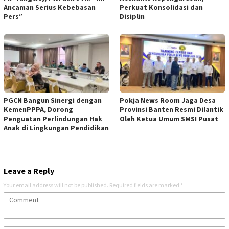
Ancaman Serius Kebebasan
Perkuat Konsolidasi dan
Pers”
Disiplin
PGCN Bangun Sinergi dengan
Pokja News Room Jaga Desa
KemenPPPA, Dorong
Provinsi Banten Resmi Dilantik
Penguatan Perlindungan Hak
Oleh Ketua Umum SMSI Pusat
Anak di Lingkungan Pendidikan
Leave a Reply
Your email address will not be published.
Required fields are marked
*