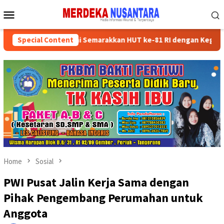
Skip
Mobile
to
Menu
content
ksikan Kader Partai Semarakkan HUT ke-81 RI dengan Kegiatan Sos
Special Content
Home
Sosial
PWI Pusat Jalin Kerja Sama dengan
Pihak Pengembang Perumahan untuk
Anggota