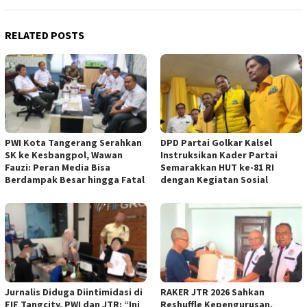
RELATED POSTS
PWI Kota Tangerang Serahkan
DPD Partai Golkar Kalsel
SK ke Kesbangpol, Wawan
Instruksikan Kader Partai
Fauzi: Peran Media Bisa
Semarakkan HUT ke-81 RI
Berdampak Besar hingga Fatal
dengan Kegiatan Sosial
Jurnalis Diduga Diintimidasi di
RAKER JTR 2026 Sahkan
FIF Tangcity, PWI dan JTR: “Ini
Reshuffle Kepengurusan,