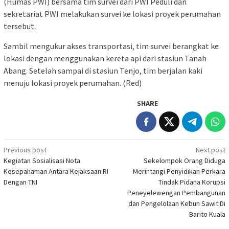
(Humas PWI) bersama tim survei dari PWI Peduli dan
sekretariat PWI melakukan survei ke lokasi proyek perumahan
tersebut.
Sambil mengukur akses transportasi, tim survei berangkat ke
lokasi dengan menggunakan kereta api dari stasiun Tanah
Abang. Setelah sampai di stasiun Tenjo, tim berjalan kaki
menuju lokasi proyek perumahan. (Red)
SHARE
Post
Previous post
Next post
Kegiatan Sosialisasi Nota
Sekelompok Orang Diduga
navigation
Kesepahaman Antara Kejaksaan RI
Merintangi Penyidikan Perkara
Dengan TNI
Tindak Pidana Korupsi
Peneyelewengan Pembangunan
dan Pengelolaan Kebun Sawit Di
Barito Kuala