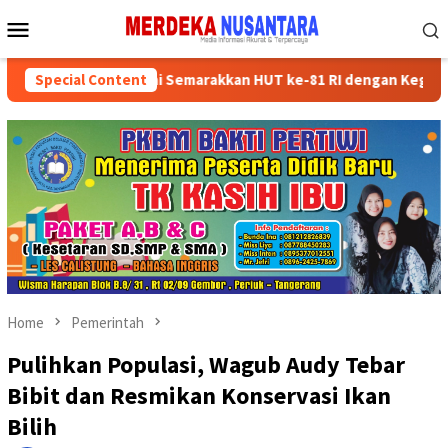
Skip
Mobile
to
Menu
content
 Kader Partai Semarakkan HUT ke-81 RI dengan Kegiatan Sosial
Special Content
Home
Pemerintah
Pulihkan Populasi, Wagub Audy Tebar
Bibit dan Resmikan Konservasi Ikan
Bilih