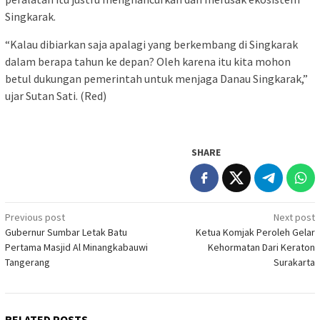
Singkarak.
“Kalau dibiarkan saja apalagi yang berkembang di Singkarak
dalam berapa tahun ke depan? Oleh karena itu kita mohon
betul dukungan pemerintah untuk menjaga Danau Singkarak,”
ujar Sutan Sati. (Red)
SHARE
Post
Previous post
Next post
Gubernur Sumbar Letak Batu
Ketua Komjak Peroleh Gelar
navigation
Pertama Masjid Al Minangkabauwi
Kehormatan Dari Keraton
Tangerang
Surakarta
RELATED POSTS