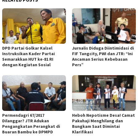
DPD Partai Golkar Kalsel
Jurnalis Diduga Diintimidasi di
Instruksikan Kader Partai
FIF Tangcity, PWI dan JTR: “Ini
Semarakkan HUT ke-81 RI
Ancaman Serius Kebebasan
dengan Kegiatan Sosial
Pers”
Permendagri 67/2017
Heboh Nepotisme Desa! Camat
Dilanggar? JTR Adukan
Pakuhaji Menghilang dan
Pengangkatan Perangkat di
Bungkam Saat Dimintai
Buaran Bambu ke DPMPD
Klarifikasi