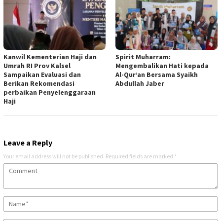
Kanwil Kementerian Haji dan
Spirit Muharram:
Umrah RI Prov Kalsel
Mengembalikan Hati kepada
Sampaikan Evaluasi dan
Al-Qur’an Bersama Syaikh
Berikan Rekomendasi
Abdullah Jaber
perbaikan Penyelenggaraan
Haji
Leave a Reply
Your email address will not be published.
Required fields are marked
*