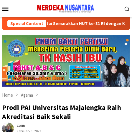
Skip
Mobile
to
Menu
content
ksikan Kader Partai Semarakkan HUT ke-81 RI dengan Kegiatan Sos
Special Content
Home
Agama
Prodi PAI Universitas Majalengka Raih
Akreditasi Baik Sekali
Galih
February 1, 2023