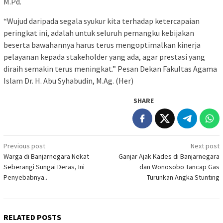
M.Pd.
“Wujud daripada segala syukur kita terhadap ketercapaian
peringkat ini, adalah untuk seluruh pemangku kebijakan
beserta bawahannya harus terus mengoptimalkan kinerja
pelayanan kepada stakeholder yang ada, agar prestasi yang
diraih semakin terus meningkat.” Pesan Dekan Fakultas Agama
Islam Dr. H. Abu Syhabudin, M.Ag. (Her)
SHARE
Post
Previous post
Next post
Warga di Banjarnegara Nekat
Ganjar Ajak Kades di Banjarnegara
navigation
Seberangi Sungai Deras, Ini
dan Wonosobo Tancap Gas
Penyebabnya..
Turunkan Angka Stunting
RELATED POSTS