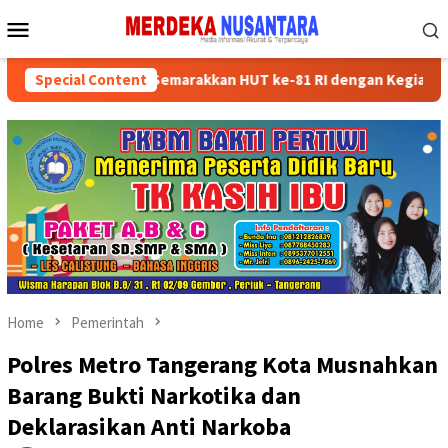
Skip
Mobile
to
Menu
content
an Kader Partai Semarakkan HUT ke-81 RI dengan Kegiatan Sosial
Special Content
Home
Pemerintah
Polres Metro Tangerang Kota Musnahkan
Barang Bukti Narkotika dan
Deklarasikan Anti Narkoba