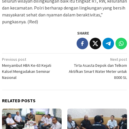
seluruh wilayah dilingkungan baik itu tingkat RT, RW, kelurahan
dan kecamatan. Polri berharap dengan lingkungan yang bersih
masyakarat sehat dan nyaman dalam beraktivitas,”
pungkasnya. (Red)
SHARE
Post
Previous post
Next post
Menyambut HBA Ke-63 Kejati
Tirta Asasta Depok dan Telkom
navigation
Kalsel Mengadakan Seminar
Aktifkan Smart Water Meter untuk
Nasional
8000 SL
RELATED POSTS