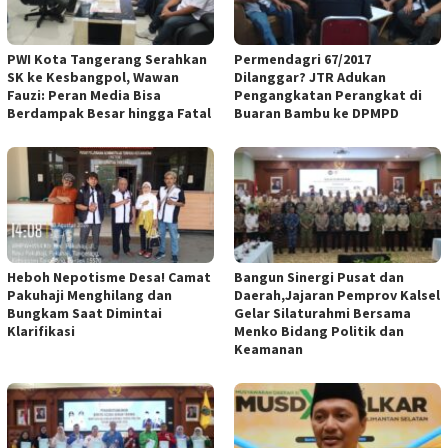
PWI Kota Tangerang Serahkan
Permendagri 67/2017
SK ke Kesbangpol, Wawan
Dilanggar? JTR Adukan
Fauzi: Peran Media Bisa
Pengangkatan Perangkat di
Berdampak Besar hingga Fatal
Buaran Bambu ke DPMPD
Heboh Nepotisme Desa! Camat
Bangun Sinergi Pusat dan
Pakuhaji Menghilang dan
Daerah,Jajaran Pemprov Kalsel
Bungkam Saat Dimintai
Gelar Silaturahmi Bersama
Klarifikasi
Menko Bidang Politik dan
Keamanan