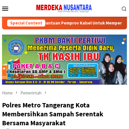
Skip
Mobile
to
Menu
content
i Politik Dapat Bantuan Pemprov Kalsel Untuk Memperkuat Kele
Special Content
Home
Pemerintah
Polres Metro Tangerang Kota
Membersihkan Sampah Serentak
Bersama Masyarakat