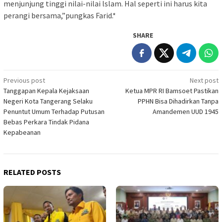
menjunjung tinggi nilai-nilai lslam. Hal seperti ini harus kita
perangi bersama,”pungkas Farid.*
SHARE
Post
Previous post
Next post
Tanggapan Kepala Kejaksaan
Ketua MPR RI Bamsoet Pastikan
navigation
Negeri Kota Tangerang Selaku
PPHN Bisa Dihadirkan Tanpa
Penuntut Umum Terhadap Putusan
Amandemen UUD 1945
Bebas Perkara Tindak Pidana
Kepabeanan
RELATED POSTS