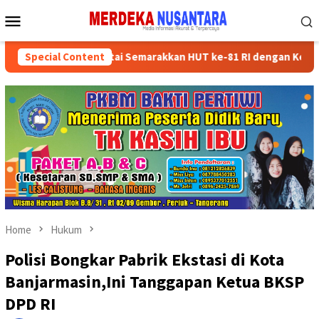
Skip
Mobile
to
Menu
content
sikan Kader Partai Semarakkan HUT ke-81 RI dengan Kegiatan Sosia
Special Content
Home
Hukum
Polisi Bongkar Pabrik Ekstasi di Kota
Banjarmasin,Ini Tanggapan Ketua BKSP
DPD RI