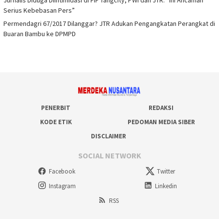
Jurnalis Diduga Diintimidasi di FIF Tangcity, PWI dan JTR: “Ini Ancaman
Serius Kebebasan Pers”
Permendagri 67/2017 Dilanggar? JTR Adukan Pengangkatan Perangkat di
Buaran Bambu ke DPMPD
PENERBIT
REDAKSI
KODE ETIK
PEDOMAN MEDIA SIBER
DISCLAIMER
SOCIAL NETWORK
Facebook
Twitter
Instagram
Linkedin
RSS