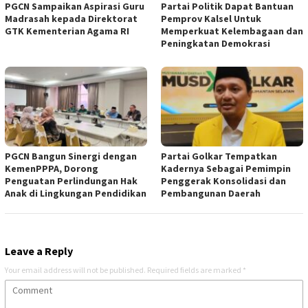
PGCN Sampaikan Aspirasi Guru
Partai Politik Dapat Bantuan
Madrasah kepada Direktorat
Pemprov Kalsel Untuk
GTK Kementerian Agama RI
Memperkuat Kelembagaan dan
Peningkatan Demokrasi
PGCN Bangun Sinergi dengan
Partai Golkar Tempatkan
KemenPPPA, Dorong
Kadernya Sebagai Pemimpin
Penguatan Perlindungan Hak
Penggerak Konsolidasi dan
Anak di Lingkungan Pendidikan
Pembangunan Daerah
Leave a Reply
Your email address will not be published.
Required fields are marked
*