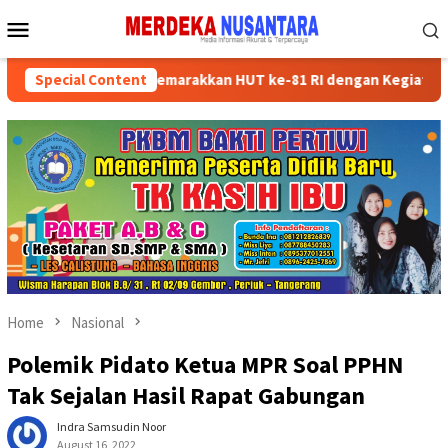
Skip
Mobile
to
Menu
content
n Kader Partai Semarakkan HUT ke-81 RI dengan Kegiatan Sosial
Special Content
Home
Nasional
Polemik Pidato Ketua MPR Soal PPHN
Tak Sejalan Hasil Rapat Gabungan
Indra Samsudin Noor
August 16, 2022