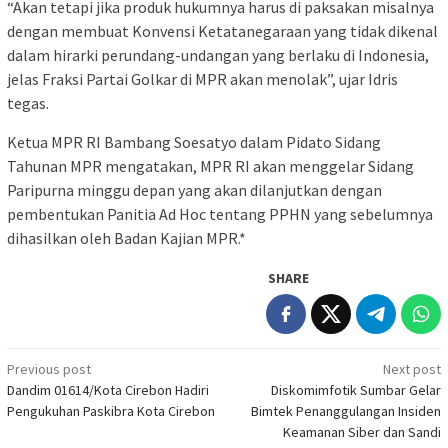
“Akan tetapi jika produk hukumnya harus di paksakan misalnya
dengan membuat Konvensi Ketatanegaraan yang tidak dikenal
dalam hirarki perundang-undangan yang berlaku di Indonesia,
jelas Fraksi Partai Golkar di MPR akan menolak”, ujar Idris
tegas.
Ketua MPR RI Bambang Soesatyo dalam Pidato Sidang
Tahunan MPR mengatakan, MPR RI akan menggelar Sidang
Paripurna minggu depan yang akan dilanjutkan dengan
pembentukan Panitia Ad Hoc tentang PPHN yang sebelumnya
dihasilkan oleh Badan Kajian MPR.*
SHARE
Post
Previous post
Next post
Dandim 01614/Kota Cirebon Hadiri
Diskomimfotik Sumbar Gelar
navigation
Pengukuhan Paskibra Kota Cirebon
Bimtek Penanggulangan Insiden
Keamanan Siber dan Sandi