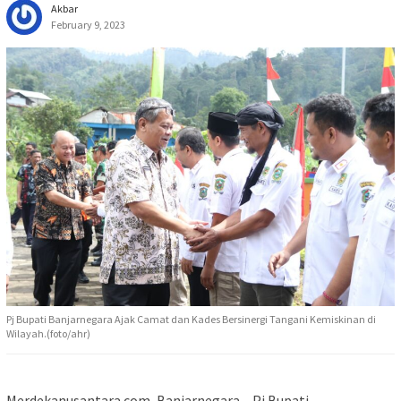
Akbar
February 9, 2023
Pj Bupati Banjarnegara Ajak Camat dan Kades Bersinergi Tangani Kemiskinan di
Wilayah.(foto/ahr)
Merdekanusantara.com, Banjarnegara – Pj Bupati