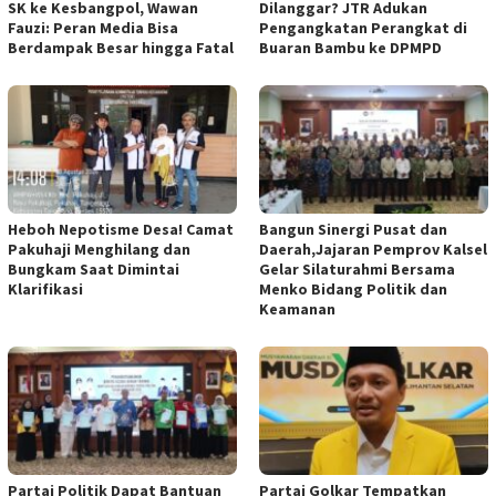
SK ke Kesbangpol, Wawan
Dilanggar? JTR Adukan
Fauzi: Peran Media Bisa
Pengangkatan Perangkat di
Berdampak Besar hingga Fatal
Buaran Bambu ke DPMPD
Heboh Nepotisme Desa! Camat
Bangun Sinergi Pusat dan
Pakuhaji Menghilang dan
Daerah,Jajaran Pemprov Kalsel
Bungkam Saat Dimintai
Gelar Silaturahmi Bersama
Klarifikasi
Menko Bidang Politik dan
Keamanan
Partai Politik Dapat Bantuan
Partai Golkar Tempatkan