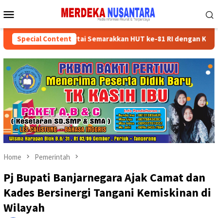
Skip
Mobile
to
Menu
content
ksikan Kader Partai Semarakkan HUT ke-81 RI dengan Kegiatan Sosi
Special Content
Home
Pemerintah
Pj Bupati Banjarnegara Ajak Camat dan
Kades Bersinergi Tangani Kemiskinan di
Wilayah