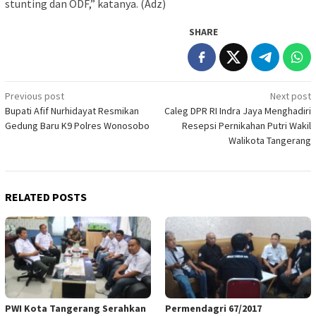
stunting dan ODF,” katanya. (Adz)
SHARE
Post
Previous post
Next post
Bupati Afif Nurhidayat Resmikan
Caleg DPR RI Indra Jaya Menghadiri
navigation
Gedung Baru K9 Polres Wonosobo
Resepsi Pernikahan Putri Wakil
Walikota Tangerang
RELATED POSTS
PWI Kota Tangerang Serahkan
Permendagri 67/2017