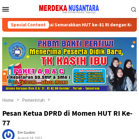
Skip
Mobile
to
Menu
content
ksikan Kader Partai Semarakkan HUT ke-81 RI dengan Kegiatan Sosi
Special Content
Home
Pemerintah
Pesan Ketua DPRD di Momen HUT RI Ke-
77
Em Guslim
August 18, 2022