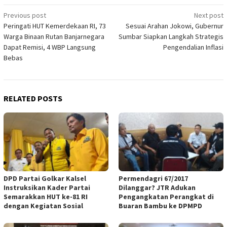
Post
Previous post
Next post
Peringati HUT Kemerdekaan RI, 73
Sesuai Arahan Jokowi, Gubernur
navigation
Warga Binaan Rutan Banjarnegara
Sumbar Siapkan Langkah Strategis
Dapat Remisi, 4 WBP Langsung
Pengendalian Inflasi
Bebas
RELATED POSTS
DPD Partai Golkar Kalsel
Permendagri 67/2017
Instruksikan Kader Partai
Dilanggar? JTR Adukan
Semarakkan HUT ke-81 RI
Pengangkatan Perangkat di
dengan Kegiatan Sosial
Buaran Bambu ke DPMPD