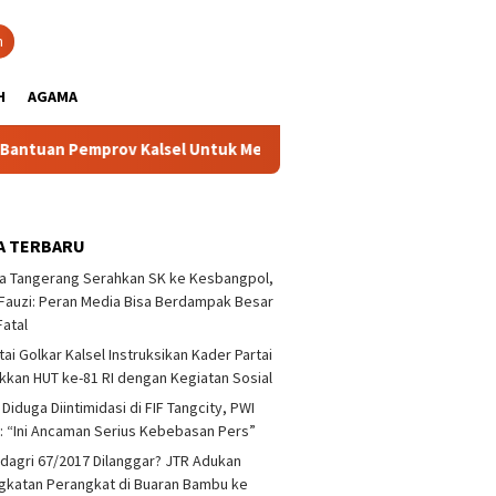
close
h
H
AGAMA
 Pemprov Kalsel Untuk Memperkuat Kelembagaan dan Peningkata
A TERBARU
a Tangerang Serahkan SK ke Kesbangpol,
auzi: Peran Media Bisa Berdampak Besar
Fatal
tai Golkar Kalsel Instruksikan Kader Partai
kan HUT ke-81 RI dengan Kegiatan Sosial
 Diduga Diintimidasi di FIF Tangcity, PWI
: “Ini Ancaman Serius Kebebasan Pers”
agri 67/2017 Dilanggar? JTR Adukan
katan Perangkat di Buaran Bambu ke