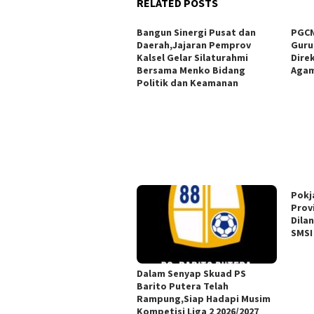
RELATED POSTS
Bangun Sinergi Pusat dan
PGCN
Daerah,Jajaran Pemprov
Guru
Kalsel Gelar Silaturahmi
Dire
Bersama Menko Bidang
Agam
Politik dan Keamanan
Pokj
Prov
Dila
SMSI
Dalam Senyap Skuad PS
Barito Putera Telah
Rampung,Siap Hadapi Musim
Kompetisi Liga 2 2026/2027