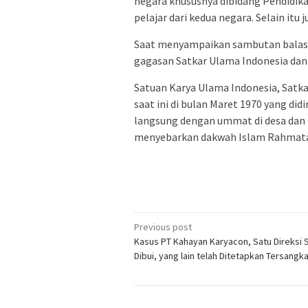
negara khususnya dibidang Pendidika
pelajar dari kedua negara. Selain it
Saat menyampaikan sambutan balasa
gagasan Satkar Ulama Indonesia dan 
Satuan Karya Ulama Indonesia, Satkar
saat ini di bulan Maret 1970 yang d
langsung dengan ummat di desa dan 
menyebarkan dakwah Islam Rahmatan
Post
Previous post
Kasus PT Kahayan Karyacon, Satu Direksi 
navigation
Dibui, yang lain telah Ditetapkan Tersangk