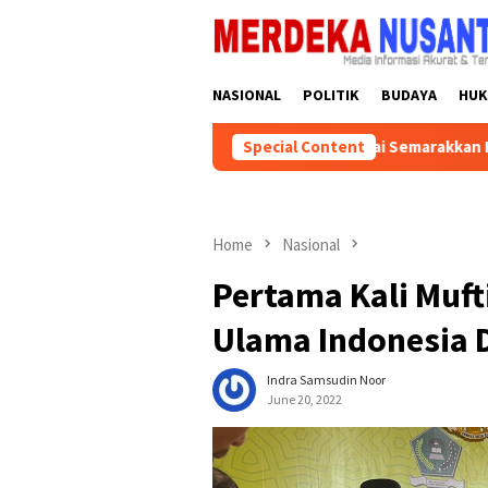
Skip
close
to
content
NASIONAL
POLITIK
BUDAYA
HU
ai Golkar Kalsel Instruksikan Kader Partai Semarakkan HUT ke-81 
Special Content
Home
Nasional
Pertama Kali Muf
Ulama Indonesia 
Indra Samsudin Noor
June 20, 2022