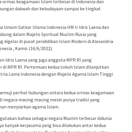
 ormas keagamaan Islam terbesar di Indonesia dan
bungan dakwah dan kebudayaan sampai ke tingkat
ua Umum Satkar Ulama Indonesia HM Ir Idris Laena dan
abung dalam Majelis Spiritual Muslim Rusia yang
ng digelar di pusat pendidikan Islam Modern di Alexandria
onesia , Kamis (16/6/2022).
n Idris Laena yang juga anggota MPR RI yang
r di MPR RI.
Pertemuan kedua tokoh Islam dilanjutkan
ria Lama Indonesia dengan Majelis Agama Islam Tinggi
 memuji perihal hubungan antara kedua ormas keagamaan
i negara masing masing meski punya tradisi yang
inan menyiarkan agama Islam.
atakan bahwa sebagai negara Muslim terbesar didunia
ya banyak kerjasama yang bisa dilakukan antar kedua