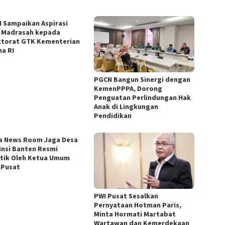
 Sampaikan Aspirasi
 Madrasah kepada
ktorat GTK Kementerian
a RI
PGCN Bangun Sinergi dengan
KemenPPPA, Dorong
Penguatan Perlindungan Hak
Anak di Lingkungan
Pendidikan
a News Room Jaga Desa
insi Banten Resmi
ntik Oleh Ketua Umum
 Pusat
PWI Pusat Sesalkan
Pernyataan Hotman Paris,
Minta Hormati Martabat
Wartawan dan Kemerdekaan