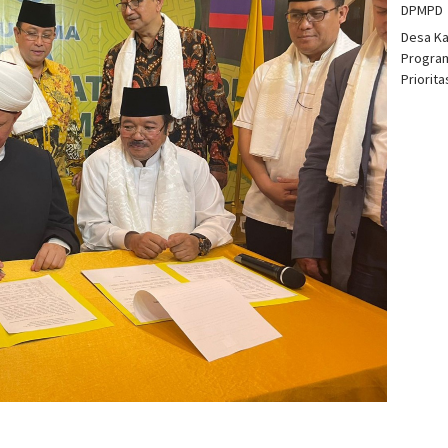
DPMPD
Desa K
Program
Priorit