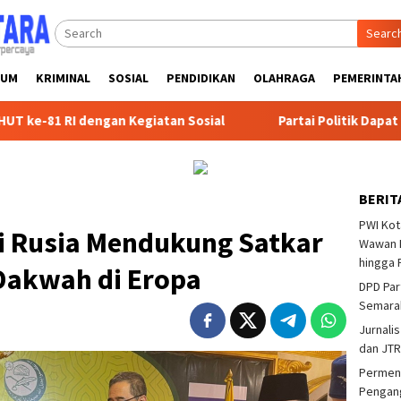
Searc
KUM
KRIMINAL
SOSIAL
PENDIDIKAN
OLAHRAGA
PEMERINTA
RI dengan Kegiatan Sosial
Partai Politik Dapat Bantuan
BERIT
PWI Kot
ti Rusia Mendukung Satkar
Wawan F
hingga 
Dakwah di Eropa
DPD Par
Semarak
Jurnalis
dan JTR
Permend
Pengang