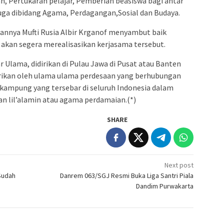
n, Pertukaran pelajar, Pemberian beasiswa bagi antar
u juga dibidang Agama, Perdagangan,Sosial dan Budaya.
nnya Mufti Rusia Albir Krganof menyambut baik
akan segera merealisasikan kerjasama tersebut.
 Ulama, didirikan di Pulau Jawa di Pusat atau Banten
idirikan oleh ulama ulama perdesaan yang berhubungan
kampung yang tersebar di seluruh Indonesia dalam
 lil’alamin atau agama perdamaian.(*)
SHARE
Next post
Sudah
Danrem 063/SGJ Resmi Buka Liga Santri Piala
a
Dandim Purwakarta