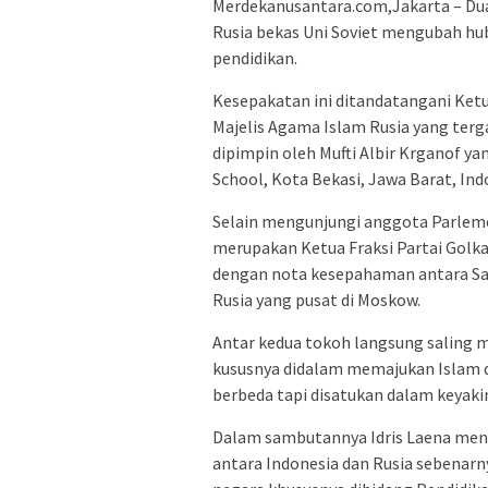
Merdekanusantara.com,Jakarta – Dua
Rusia bekas Uni Soviet mengubah hu
pendidikan.
Kesepakatan ini ditandatangani Ket
Majelis Agama Islam Rusia yang terg
dipimpin oleh Mufti Albir Krganof ya
School, Kota Bekasi, Jawa Barat, Ind
Selain mengunjungi anggota Parleme
merupakan Ketua Fraksi Partai Golka
dengan nota kesepahaman antara Sat
Rusia yang pusat di Moskow.
Antar kedua tokoh langsung saling
kususnya didalam memajukan Islam d
berbeda tapi disatukan dalam keyak
Dalam sambutannya Idris Laena meng
antara Indonesia dan Rusia sebenarn