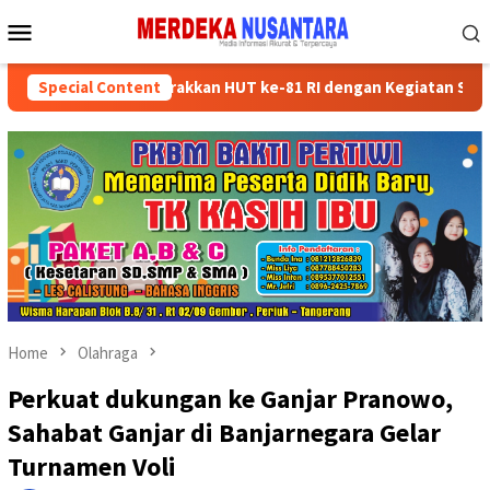
Skip
Mobile
to
Menu
content
der Partai Semarakkan HUT ke-81 RI dengan Kegiatan Sosial
Special Content
Home
Olahraga
Perkuat dukungan ke Ganjar Pranowo,
Sahabat Ganjar di Banjarnegara Gelar
Turnamen Voli