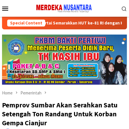
Skip
Mobile
to
Menu
content
ksikan Kader Partai Semarakkan HUT ke-81 RI dengan Kegiatan Sos
Special Content
Home
Pemerintah
Pemprov Sumbar Akan Serahkan Satu
Setengah Ton Randang Untuk Korban
Gempa Cianjur