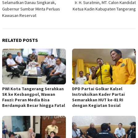
Selamatkan Danau Singkarak,
Ir. H. Suratmin, MT. Calon Kandidat
navigation
Gubernur Sumbar Minta Perluas
Ketua Kadin Kabupaten Tangerang
Kawasan Reservat
RELATED POSTS
PWI Kota Tangerang Serahkan
DPD Partai Golkar Kalsel
SK ke Kesbangpol, Wawan
Instruksikan Kader Partai
Fauzi: Peran Media Bisa
Semarakkan HUT ke-81 RI
Berdampak Besar hingga Fatal
dengan Kegiatan Sosial