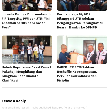
Jurnalis Diduga Diintimidasi di
Permendagri 67/2017
FIF Tangcity, PWI dan JTR: “Ini
Dilanggar? JTR Adukan
Ancaman Serius Kebebasan
Pengangkatan Perangkat di
Pers”
Buaran Bambu ke DPMPD
Heboh Nepotisme Desa! Camat
RAKER JTR 2026 Sahkan
Pakuhaji Menghilang dan
Reshuffle Kepengurusan,
Bungkam Saat Dimintai
Perkuat Konsolidasi dan
Klarifikasi
Disiplin
Leave a Reply
Your email address will not be published.
Required fields are marked
*