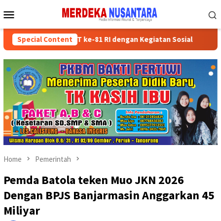
Skip
Mobile
to
Menu
content
 Semarakkan HUT ke-81 RI dengan Kegiatan Sosial
Special Content
Partai 
Home
Pemerintah
Pemda Batola teken Muo JKN 2026
Dengan BPJS Banjarmasin Anggarkan 45
Miliyar