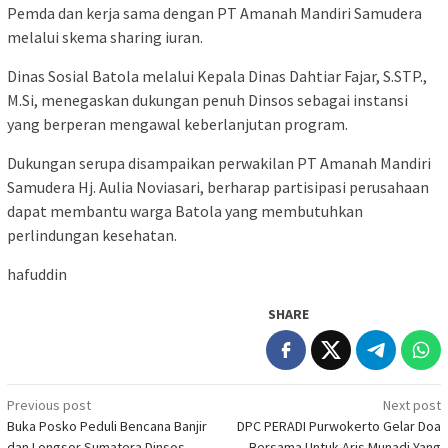
Pemda dan kerja sama dengan PT Amanah Mandiri Samudera
melalui skema sharing iuran.
Dinas Sosial Batola melalui Kepala Dinas Dahtiar Fajar, S.STP.,
M.Si, menegaskan dukungan penuh Dinsos sebagai instansi
yang berperan mengawal keberlanjutan program.
Dukungan serupa disampaikan perwakilan PT Amanah Mandiri
Samudera Hj. Aulia Noviasari, berharap partisipasi perusahaan
dapat membantu warga Batola yang membutuhkan
perlindungan kesehatan.
hafuddin
SHARE
Post
Previous post
Next post
Buka Posko Peduli Bencana Banjir
DPC PERADI Purwokerto Gelar Doa
navigation
dan Longsor Sumatera Dinsos
Bersama Untuk Aris Munadi Yang