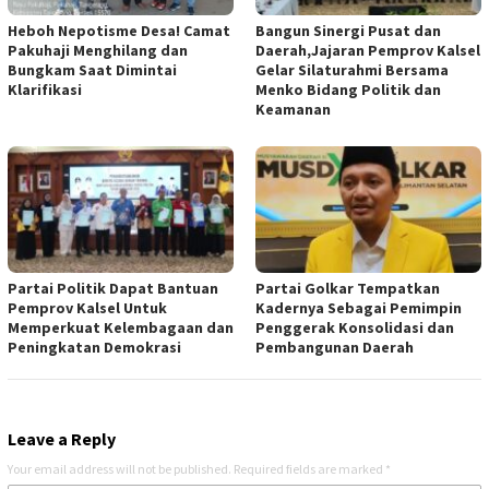
Heboh Nepotisme Desa! Camat
Bangun Sinergi Pusat dan
Pakuhaji Menghilang dan
Daerah,Jajaran Pemprov Kalsel
Bungkam Saat Dimintai
Gelar Silaturahmi Bersama
Klarifikasi
Menko Bidang Politik dan
Keamanan
Partai Politik Dapat Bantuan
Partai Golkar Tempatkan
Pemprov Kalsel Untuk
Kadernya Sebagai Pemimpin
Memperkuat Kelembagaan dan
Penggerak Konsolidasi dan
Peningkatan Demokrasi
Pembangunan Daerah
Leave a Reply
Your email address will not be published.
Required fields are marked
*