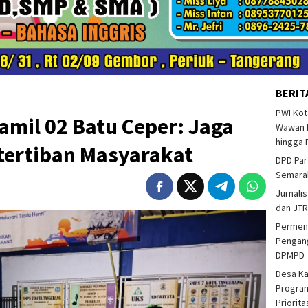
BERIT
PWI Kot
amil 02 Batu Ceper: Jaga
Wawan F
hingga 
ertiban Masyarakat
DPD Par
Semarak
Jurnalis
dan JTR
Permend
Pengang
DPMPD
Desa K
Program
Priorit