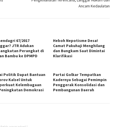
is
Pengkhianatan Terencana, Langgar Hukum dan
Ancam Kedaulatan
endagri 67/2017
Heboh Nepotisme Desa!
nggar? JTR Adukan
Camat Pakuhaji Menghilang
angkatan Perangkat di
dan Bungkam Saat Dimintai
an Bambu ke DPMPD
Klarifikasi
ai Politik Dapat Bantuan
Partai Golkar Tempatkan
rov Kalsel Untuk
Kadernya Sebagai Pemimpin
erkuat Kelembagaan
Penggerak Konsolidasi dan
Peningkatan Demokrasi
Pembangunan Daerah
 fields are marked
*