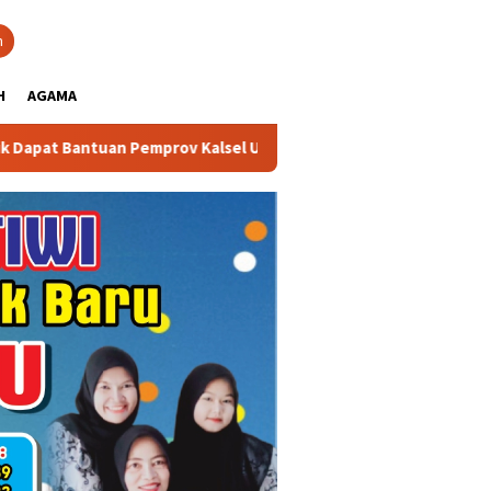
close
h
H
AGAMA
n Pemprov Kalsel Untuk Memperkuat Kelembagaan dan Peningkata