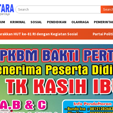
Searc
KUM
KRIMINAL
SOSIAL
PENDIDIKAN
OLAHRAGA
PEMERINTA
 RI dengan Kegiatan Sosial
Partai Politik Dapat Bantua