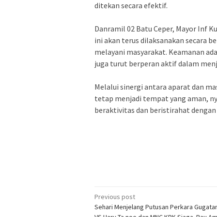
ditekan secara efektif.
‎Danramil 02 Batu Ceper, Mayor Inf
ini akan terus dilaksanakan secara 
melayani masyarakat. Keamanan ada
juga turut berperan aktif dalam men
‎Melalui sinergi antara aparat dan m
tetap menjadi tempat yang aman, ny
beraktivitas dan beristirahat dengan
Post
Previous post
Sehari Menjelang Putusan Perkara Gugat
navigation