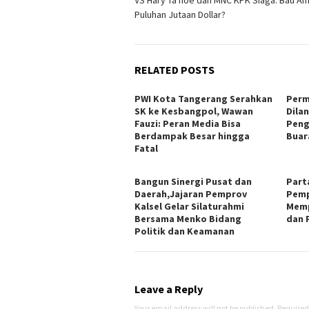
VS Hary Ta noe dan MNC KPK Siaga. Bau Am
Puluhan Jutaan Dollar?
RELATED POSTS
PWI Kota Tangerang Serahkan
Perm
SK ke Kesbangpol, Wawan
Dila
Fauzi: Peran Media Bisa
Peng
Berdampak Besar hingga
Buar
Fatal
Bangun Sinergi Pusat dan
Part
Daerah,Jajaran Pemprov
Pemp
Kalsel Gelar Silaturahmi
Memp
Bersama Menko Bidang
dan 
Politik dan Keamanan
Leave a Reply
Your email address will not be published.
Required