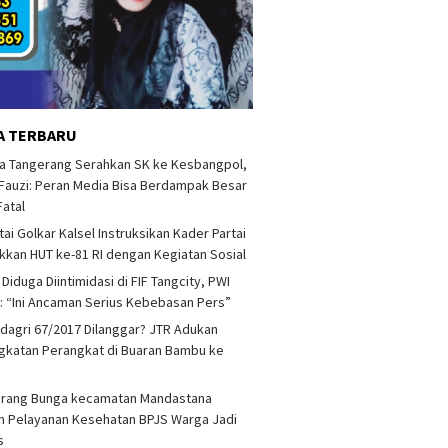
A TERBARU
a Tangerang Serahkan SK ke Kesbangpol,
auzi: Peran Media Bisa Berdampak Besar
Fatal
tai Golkar Kalsel Instruksikan Kader Partai
kan HUT ke-81 RI dengan Kegiatan Sosial
 Diduga Diintimidasi di FIF Tangcity, PWI
: “Ini Ancaman Serius Kebebasan Pers”
agri 67/2017 Dilanggar? JTR Adukan
katan Perangkat di Buaran Bambu ke
arang Bunga kecamatan Mandastana
 Pelayanan Kesehatan BPJS Warga Jadi
as