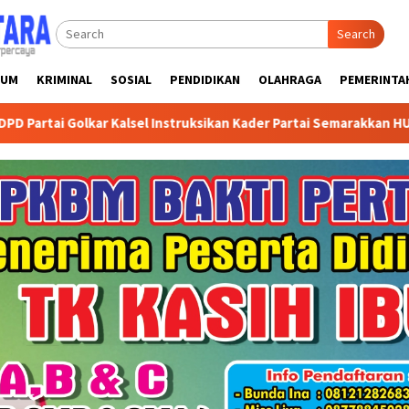
Search
KUM
KRIMINAL
SOSIAL
PENDIDIKAN
OLAHRAGA
PEMERINTA
lsel Instruksikan Kader Partai Semarakkan HUT ke-81 RI dengan K