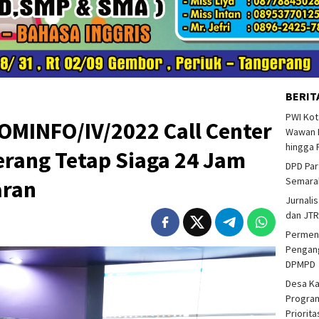
BERIT
PWI Kot
OMINFO/IV/2022 Call Center
Wawan F
hingga 
rang Tetap Siaga 24 Jam
DPD Par
Semarak
aran
Jurnalis
dan JTR
Permend
Pengang
DPMPD
Desa K
Program
Priorit