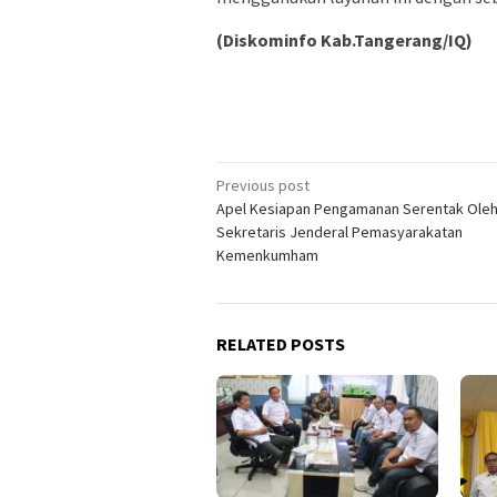
(Diskominfo Kab.Tangerang/IQ)
Post
Previous post
Apel Kesiapan Pengamanan Serentak Ole
navigation
Sekretaris Jenderal Pemasyarakatan
Kemenkumham
RELATED POSTS