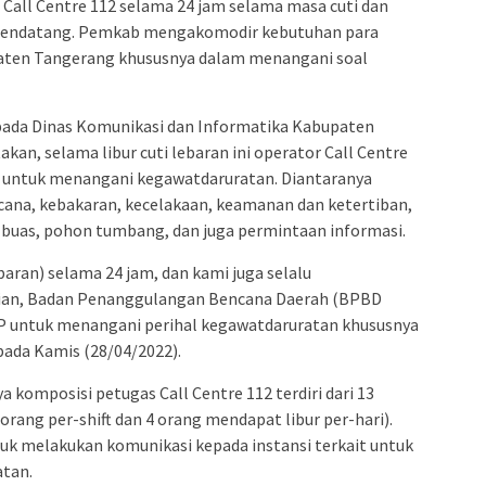
Call Centre 112 selama 24 jam selama masa cuti dan
ei mendatang. Pemkab mengakomodir kebutuhan para
ten Tangerang khususnya dalam menangani soal
 pada Dinas Komunikasi dan Informatika Kabupaten
an, selama libur cuti lebaran ini operator Call Centre
t untuk menangani kegawatdaruratan. Diantaranya
ncana, kebakaran, kecelakaan, keamanan dan ketertiban,
an buas, pohon tumbang, dan juga permintaan informasi.
baran) selama 24 jam, dan kami juga selalu
sian, Badan Penanggulangan Bencana Daerah (BPBD
P untuk menangani perihal kegawatdaruratan khususnya
 pada Kamis (28/04/2022).
 komposisi petugas Call Centre 112 terdiri dari 13
 orang per-shift dan 4 orang mendapat libur per-hari).
uk melakukan komunikasi kepada instansi terkait untuk
tan.