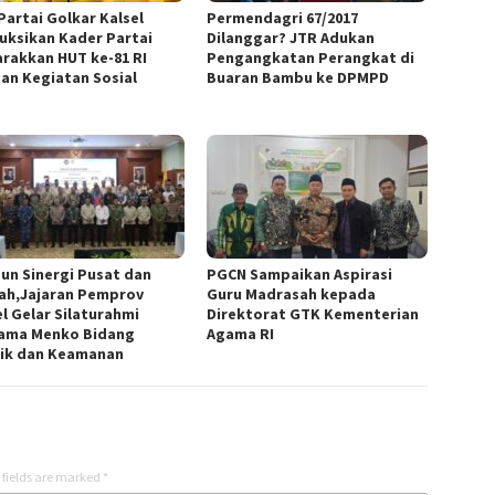
Partai Golkar Kalsel
Permendagri 67/2017
ruksikan Kader Partai
Dilanggar? JTR Adukan
rakkan HUT ke-81 RI
Pengangkatan Perangkat di
an Kegiatan Sosial
Buaran Bambu ke DPMPD
un Sinergi Pusat dan
PGCN Sampaikan Aspirasi
ah,Jajaran Pemprov
Guru Madrasah kepada
el Gelar Silaturahmi
Direktorat GTK Kementerian
ama Menko Bidang
Agama RI
tik dan Keamanan
 fields are marked
*