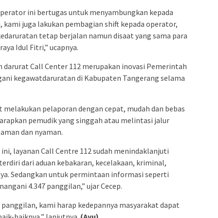
operator ini bertugas untuk menyambungkan kepada
tu, kami juga lakukan pembagian shift kepada operator,
 kedaruratan tetap berjalan namun disaat yang sama para
ya Idul Fitri,” ucapnya.
n darurat Call Center 112 merupakan inovasi Pemerintah
ani kegawatdaruratan di Kabupaten Tangerang selama
pat melakukan pelaporan dengan cepat, mudah dan bebas
harapkan pemudik yang singgah atau melintasi jalur
 aman dan nyaman.
 ini, layanan Call Centre 112 sudah menindaklanjuti
erdiri dari aduan kebakaran, kecelakaan, kriminal,
inya. Sedangkan untuk permintaan informasi seperti
enangani 4.347 panggilan,” ujar Cecep.
565 panggilan, kami harap kedepannya masyarakat dapat
ik-baiknya,” lanjutnya.
(Ayu)