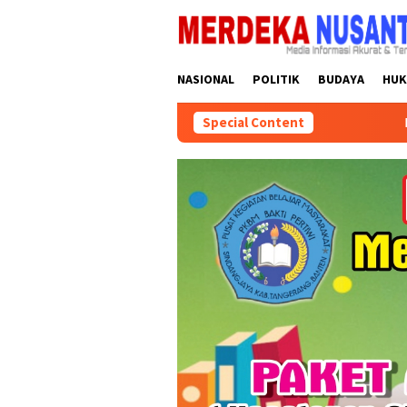
Skip
close
to
content
NASIONAL
POLITIK
BUDAYA
HU
Special Content
DPD Partai Golkar Ka