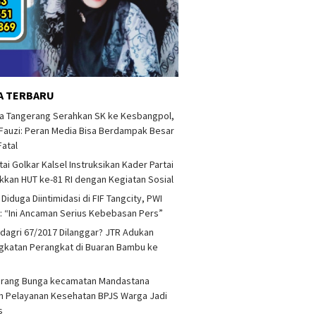
A TERBARU
a Tangerang Serahkan SK ke Kesbangpol,
auzi: Peran Media Bisa Berdampak Besar
Fatal
tai Golkar Kalsel Instruksikan Kader Partai
kan HUT ke-81 RI dengan Kegiatan Sosial
 Diduga Diintimidasi di FIF Tangcity, PWI
: “Ini Ancaman Serius Kebebasan Pers”
agri 67/2017 Dilanggar? JTR Adukan
katan Perangkat di Buaran Bambu ke
arang Bunga kecamatan Mandastana
 Pelayanan Kesehatan BPJS Warga Jadi
as