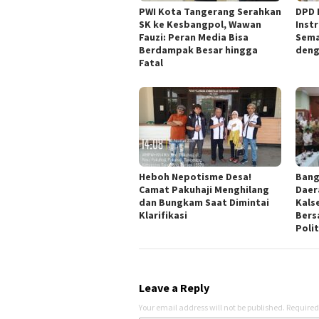
PWI Kota Tangerang Serahkan
DPD 
SK ke Kesbangpol, Wawan
Inst
Fauzi: Peran Media Bisa
Sema
Berdampak Besar hingga
deng
Fatal
Heboh Nepotisme Desa!
Bang
Camat Pakuhaji Menghilang
Daer
dan Bungkam Saat Dimintai
Kals
Klarifikasi
Bers
Poli
Leave a Reply
Your email address will not be published.
Required