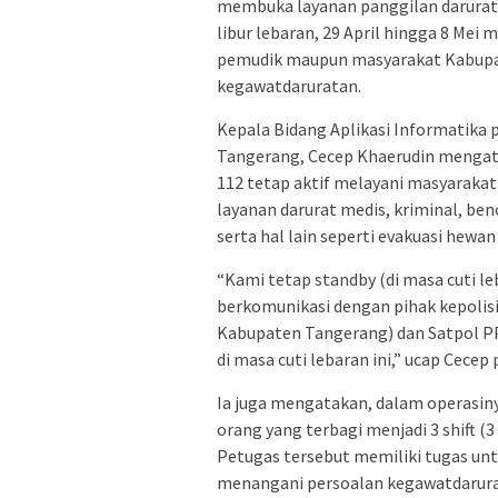
membuka layanan panggilan darurat 
libur lebaran, 29 April hingga 8 M
pemudik maupun masyarakat Kabupa
kegawatdaruratan.
Kepala Bidang Aplikasi Informatika
Tangerang, Cecep Khaerudin mengatak
112 tetap aktif melayani masyaraka
layanan darurat medis, kriminal, be
serta hal lain seperti evakuasi hew
“Kami tetap standby (di masa cuti le
berkomunikasi dengan pihak kepoli
Kabupaten Tangerang) dan Satpol P
di masa cuti lebaran ini,” ucap Cecep
Ia juga mengatakan, dalam operasinya
orang yang terbagi menjadi 3 shift (3
Petugas tersebut memiliki tugas unt
menangani persoalan kegawatdarura