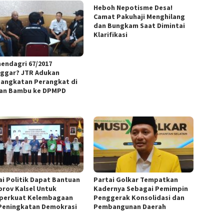
Heboh Nepotisme Desa!
Camat Pakuhaji Menghilang
dan Bungkam Saat Dimintai
Klarifikasi
endagri 67/2017
nggar? JTR Adukan
angkatan Perangkat di
an Bambu ke DPMPD
ai Politik Dapat Bantuan
Partai Golkar Tempatkan
rov Kalsel Untuk
Kadernya Sebagai Pemimpin
erkuat Kelembagaan
Penggerak Konsolidasi dan
Peningkatan Demokrasi
Pembangunan Daerah