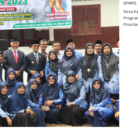
DPMPD
Desa K
Program
Priorit