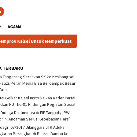
close
h
H
AGAMA
 Untuk Memperkuat Kelembagaan dan Peningkatan Demokrasi
A TERBARU
a Tangerang Serahkan SK ke Kesbangpol,
auzi: Peran Media Bisa Berdampak Besar
Fatal
tai Golkar Kalsel Instruksikan Kader Partai
kan HUT ke-81 RI dengan Kegiatan Sosial
 Diduga Diintimidasi di FIF Tangcity, PWI
: “Ini Ancaman Serius Kebebasan Pers”
agri 67/2017 Dilanggar? JTR Adukan
katan Perangkat di Buaran Bambu ke