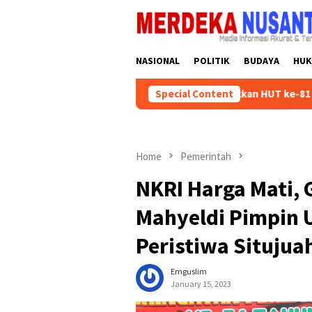
Skip
close
to
content
NASIONAL
POLITIK
BUDAYA
HU
Instruksikan Kader Partai Semarakkan HUT ke-81 RI dengan Kegiat
Special Content
Home
Pemerintah
NKRI Harga Mati,
Mahyeldi Pimpin 
Peristiwa Situjua
Emguslim
January 15, 2023