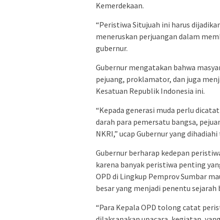
Kemerdekaan.
“Peristiwa Situjuah ini harus dijadik
meneruskan perjuangan dalam memban
gubernur.
Gubernur mengatakan bahwa masyara
pejuang, proklamator, dan juga me
Kesatuan Republik Indonesia ini.
“Kepada generasi muda perlu dicatat 
darah para pemersatu bangsa, pejuan
NKRI,” ucap Gubernur yang dihadiahi 
Gubernur berharap kedepan peristiwa
karena banyak peristiwa penting yan
OPD di Lingkup Pemprov Sumbar mau
besar yang menjadi penentu sejarah 
“Para Kepala OPD tolong catat peris
dilaksanakan upacara, kegiatan, yan