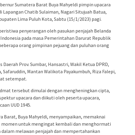
bernur Sumatera Barat Buya Mahyeldi pimpin upacara
di Lapangan Chatib Sulaiman, Nagari Situjuah Batua,
upaten Lima Puluh Kota, Sabtu (15/1/2023) pagi.
peristiwa penyerangan oleh pasukan penjajah Belanda
 Indonesia pada masa Pemerintahan Darurat Republik
beberapa orang pimpinan pejuang dan puluhan orang
ris Daerah Prov. Sumbar, Hansastri, Wakil Ketua DPRD,
a, Safaruddin, Mantan Walikota Payakumbuh, Riza Falepi,
kat setempat.
idmat tersebut dimulai dengan mengheningkan cipta,
pektur upacara dan diikuti oleh peserta upacara,
caan UUD 1945.
a Barat, Buya Mahyeldi, menyampaikan, memaknai
satu momen untuk mengingat kembali dan menghormati
n dalam melawan penjajah dan mempertahankan