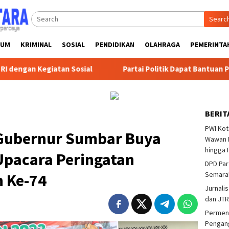
Searc
KUM
KRIMINAL
SOSIAL
PENDIDIKAN
OLAHRAGA
PEMERINTA
an Sosial
Partai Politik Dapat Bantuan Pemprov Kalsel
BERIT
PWI Kot
 Gubernur Sumbar Buya
Wawan F
hingga 
Upacara Peringatan
DPD Par
Semarak
h Ke-74
Jurnalis
dan JTR
Permend
Pengang