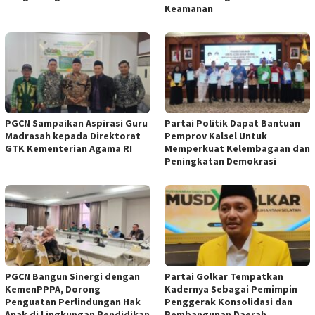
Keamanan
PGCN Sampaikan Aspirasi Guru
Partai Politik Dapat Bantuan
Madrasah kepada Direktorat
Pemprov Kalsel Untuk
GTK Kementerian Agama RI
Memperkuat Kelembagaan dan
Peningkatan Demokrasi
PGCN Bangun Sinergi dengan
Partai Golkar Tempatkan
KemenPPPA, Dorong
Kadernya Sebagai Pemimpin
Penguatan Perlindungan Hak
Penggerak Konsolidasi dan
Anak di Lingkungan Pendidikan
Pembangunan Daerah