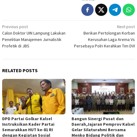
Post
Previous post
Next post
Calon Doktor UIN Lampung Lakukan
Berikan Pertolongan Korban
navigation
Penelitian Manajemen Jurnalistik
Kerusuhan Laga Arema Vs
Profetik di JBS
Persebaya Polri Kerahkan Tim DVI
RELATED POSTS
DPD Partai Golkar Kalsel
Bangun Sinergi Pusat dan
Instruksikan Kader Partai
Daerah,Jajaran Pemprov Kalsel
Semarakkan HUT ke-81 RI
Gelar Silaturahmi Bersama
dengan Kegiatan Sosial
Menko Bidang Politik dan