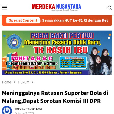
Skip
Mobile
to
Menu
content
an Kader Partai Semarakkan HUT ke-81 RI dengan Kegiatan Sosial
Special Content
Home
Hukum
Meninggalnya Ratusan Suporter Bola di
Malang,Dapat Sorotan Komisi III DPR
Indra Samsudin Noor
October 2, 2022