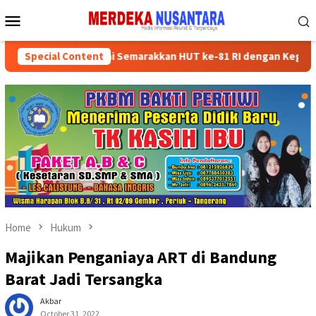
Skip
Mobile
to
Menu
content
ikan Kader Partai Semarakkan HUT ke-81 RI dengan Kegiatan Sosia
Special Content
Home
Hukum
Majikan Penganiaya ART di Bandung
Barat Jadi Tersangka
Akbar
October 31, 2022