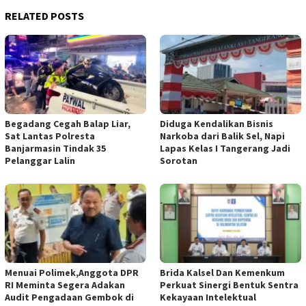
RELATED POSTS
Begadang Cegah Balap Liar,
Diduga Kendalikan Bisnis
Sat Lantas Polresta
Narkoba dari Balik Sel, Napi
Banjarmasin Tindak 35
Lapas Kelas I Tangerang Jadi
Pelanggar Lalin
Sorotan
Menuai Polimek,Anggota DPR
Brida Kalsel Dan Kemenkum
RI Meminta Segera Adakan
Perkuat Sinergi Bentuk Sentra
Audit Pengadaan Gembok di
Kekayaan Intelektual