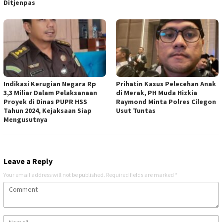
Ditjenpas
Indikasi Kerugian Negara Rp
Prihatin Kasus Pelecehan Anak
3,3 Miliar Dalam Pelaksanaan
di Merak, PH Muda Hizkia
Proyek di Dinas PUPR HSS
Raymond Minta Polres Cilegon
Tahun 2024, Kejaksaan Siap
Usut Tuntas
Mengusutnya
Leave a Reply
Your email address will not be published.
Required fields are marked
*