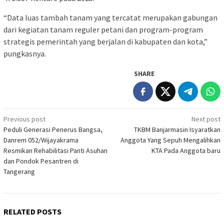
“Data luas tambah tanam yang tercatat merupakan gabungan
dari kegiatan tanam reguler petani dan program-program
strategis pemerintah yang berjalan di kabupaten dan kota,”
pungkasnya.
SHARE
Post
Previous post
Next post
Peduli Generasi Penerus Bangsa,
TKBM Banjarmasin Isyaratkan
navigation
Danrem 052/Wijayakrama
Anggota Yang Sepuh Mengalihkan
Resmikan Rehabilitasi Panti Asuhan
KTA Pada Anggota baru
dan Pondok Pesantren di
Tangerang
RELATED POSTS