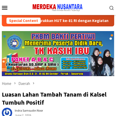
Skip
Mobile
to
Menu
content
ader Partai Semarakkan HUT ke-81 RI dengan Kegiatan Sosial
Special Content
Home
Daerah
Luasan Lahan Tambah Tanam di Kalsel
Tumbuh Positif
Indra Samsudin Noor
June 2, 2026