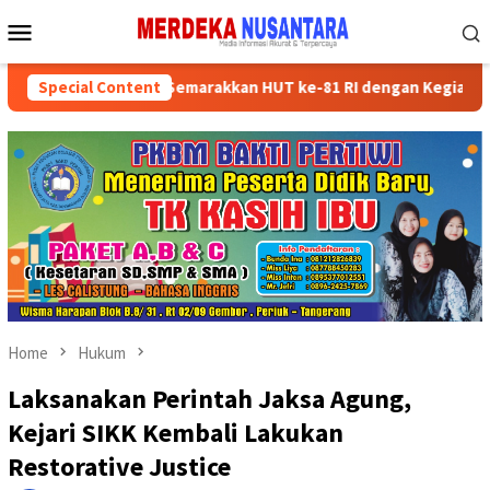
Skip
Mobile
to
Menu
content
an Kader Partai Semarakkan HUT ke-81 RI dengan Kegiatan Sosial
Special Content
Home
Hukum
Laksanakan Perintah Jaksa Agung,
Kejari SIKK Kembali Lakukan
Restorative Justice