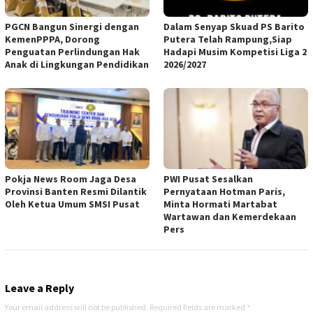
PGCN Bangun Sinergi dengan
Dalam Senyap Skuad PS Barito
KemenPPPA, Dorong
Putera Telah Rampung,Siap
Penguatan Perlindungan Hak
Hadapi Musim Kompetisi Liga 2
Anak di Lingkungan Pendidikan
2026/2027
Pokja News Room Jaga Desa
PWI Pusat Sesalkan
Provinsi Banten Resmi Dilantik
Pernyataan Hotman Paris,
Oleh Ketua Umum SMSI Pusat
Minta Hormati Martabat
Wartawan dan Kemerdekaan
Pers
Leave a Reply
Your email address will not be published.
Required fields are marked
*