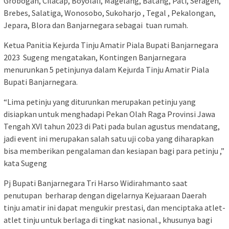
Grobogan, Cilacap, Boyolali, Magelang, Batang, Pati, Seragen,
Brebes, Salatiga, Wonosobo, Sukoharjo , Tegal , Pekalongan,
Jepara, Blora dan Banjarnegara sebagai tuan rumah.
Ketua Panitia Kejurda Tinju Amatir Piala Bupati Banjarnegara
2023 Sugeng mengatakan, Kontingen Banjarnegara
menurunkan 5 petinjunya dalam Kejurda Tinju Amatir Piala
Bupati Banjarnegara.
“Lima petinju yang diturunkan merupakan petinju yang
disiapkan untuk menghadapi Pekan Olah Raga Provinsi Jawa
Tengah XVI tahun 2023 di Pati pada bulan agustus mendatang,
jadi event ini merupakan salah satu uji coba yang diharapkan
bisa memberikan pengalaman dan kesiapan bagi para petinju ,”
kata Sugeng
Pj Bupati Banjarnegara Tri Harso Widirahmanto saat
penutupan berharap dengan digelarnya Kejuaraan Daerah
tinju amatir ini dapat mengukir prestasi, dan menciptaka atlet-
atlet tinju untuk berlaga di tingkat nasional., khusunya bagi