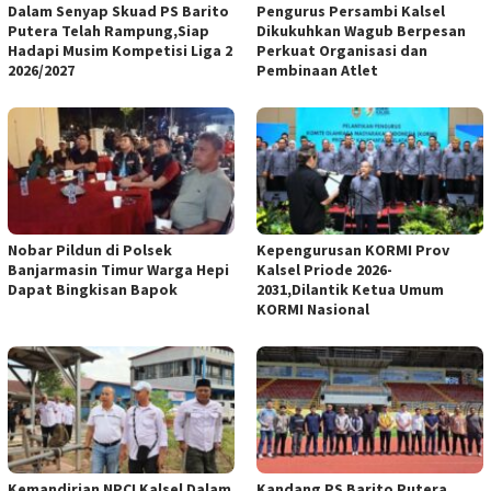
Dalam Senyap Skuad PS Barito
Pengurus Persambi Kalsel
Putera Telah Rampung,Siap
Dikukuhkan Wagub Berpesan
Hadapi Musim Kompetisi Liga 2
Perkuat Organisasi dan
2026/2027
Pembinaan Atlet
Nobar Pildun di Polsek
Kepengurusan KORMI Prov
Banjarmasin Timur Warga Hepi
Kalsel Priode 2026-
Dapat Bingkisan Bapok
2031,Dilantik Ketua Umum
KORMI Nasional
Kemandirian NPCI Kalsel Dalam
Kandang PS Barito Putera