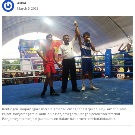
Akbar
March 5, 2023
Kontingen Banjarnegara meraih 3 medali emas pada Kejurda Tinju Amatir Piala
Bupati Banjarnegara di alun-alun Banjarnegara. Dengan perolehan tersebut
Banjarnegara menjadi juara umum dalam turnamen tersebut.(foto/ahr)