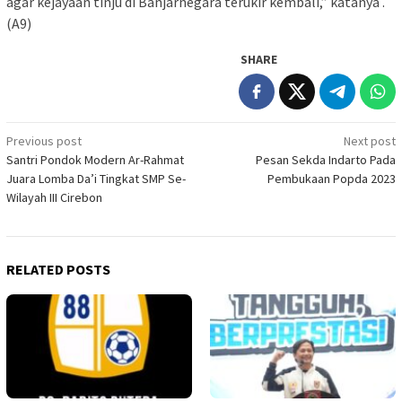
agar kejayaan tinju di Banjarnegara terukir kembali,” katanya .
(A9)
SHARE
Post
Previous post
Next post
Santri Pondok Modern Ar-Rahmat
Pesan Sekda Indarto Pada
navigation
Juara Lomba Da’i Tingkat SMP Se-
Pembukaan Popda 2023
Wilayah III Cirebon
RELATED POSTS