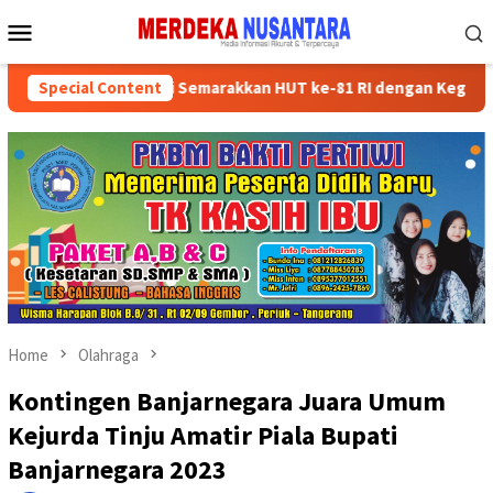
Skip
Mobile
to
Menu
content
kan Kader Partai Semarakkan HUT ke-81 RI dengan Kegiatan Sosial
Special Content
Home
Olahraga
Kontingen Banjarnegara Juara Umum
Kejurda Tinju Amatir Piala Bupati
Banjarnegara 2023