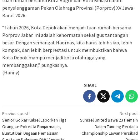
tuan rumah bersama Kota Bogor dan Kota Bekasi dalam
penyelenggaraan Pekan Olahraga Provinsi (Porprov) XV Jawa
Barat 2026.
“Tahun 2026, Kota Depok akan menjadi tuan rumah bersama
Porprov Jabar. Ini adalah kehormatan sekaligus tantangan
besar. Dengan semangat Haornas, kita harus lebih siap, lebih
kompak, dan lebih berprestasi untuk membuktikan bahwa
Kota Depok mampu menjadi kota olahraga yang
membanggakan,” pungkasnya.
(Hanny)
SHARE
Post
Previous post
Next post
Senior Golkar Kalsel Laporkan Tiga
Sumsel United Bawa 23 Pemain
navigation
Orang ke Polresta Banjarmasin,
Dalam Tanding Perdana
Buntut Dari Dugaan Pemalsuan
Championship Lawan Persikad
Surat dan Dokumen PAW Anggota
Depok