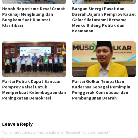
Heboh Nepotisme Desa! Camat
Bangun Sinergi Pusat dan
Pakuhaji Menghilang dan
Daerah,Jajaran Pemprov Kalsel
Bungkam Saat Dimintai
Gelar Silaturahmi Bersama
Klarifikasi
Menko Bidang Politik dan
Keamanan
Partai Politik Dapat Bantuan
Partai Golkar Tempatkan
Pemprov Kalsel Untuk
Kadernya Sebagai Pemimpin
Memperkuat Kelembagaan dan
Penggerak Konsolidasi dan
Peningkatan Demokrasi
Pembangunan Daerah
Leave a Reply
Your email address will not be published.
Required fields are marked
*