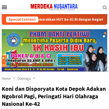
Skip
Mobile
to
Menu
content
 Kader Partai Semarakkan HUT ke-81 RI dengan Kegiatan Sosial
Special Content
Home
Olahraga
Koni dan Disporyata Kota Depok Adakan
Ngobrol Pagi, Peringati Hari Olahraga
Nasional Ke-42